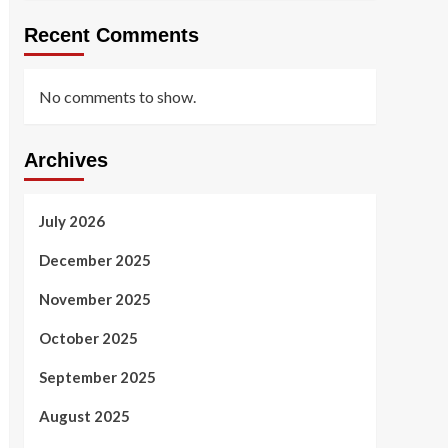
Recent Comments
No comments to show.
Archives
July 2026
December 2025
November 2025
October 2025
September 2025
August 2025