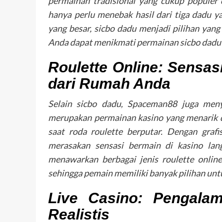
permainan tradisional yang cukup populer 
hanya perlu menebak hasil dari tiga dadu 
yang besar, sicbo dadu menjadi pilihan yang
Anda dapat menikmati permainan sicbo dadu d
Roulette Online: Sensa
dari Rumah Anda
Selain sicbo dadu, Spaceman88 juga meny
merupakan permainan kasino yang menarik 
saat roda roulette berputar. Dengan graf
merasakan sensasi bermain di kasino la
menawarkan berbagai jenis roulette online
sehingga pemain memiliki banyak pilihan un
Live Casino: Pengala
Realistis