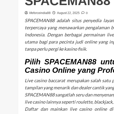
SPACEMAN88
0
lifeforceindia88
August 22, 2025
SPACEMAN88 adalah situs penyedia layanan
terpercaya yang menawarkan pengalaman b
Indonesia. Dengan berbagai permainan liv
utama bagi para pecinta judi online yang i
tanpa perlu pergi ke kasino fisik.
Pilih SPACEMAN88 unt
Casino Online yang Prof
Live casino baccarat merupakan salah satu 
tampilan yang menarik dan dealer cantik yan
SPACEMAN88 sangatlah seru dan menyenangka
live casino lainnya seperti roulette, blackjac
Daftar dan mainkan live casino online