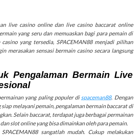
 live casino online dan live casino baccarat online
ermain yang seru dan memuaskan bagi para pemain di
e casino yang tersedia, SPACEMAN88 menjadi pilihan
ngin merasakan sensasi bermain casino secara langsung
uk Pengalaman Bermain Live
esional
permainan yang paling populer di
spaceman88
. Dengan
g siap melayani pemain, pengalaman bermain baccarat di
n. Selain baccarat, terdapat juga berbagai permainan
k, dan slot online yang bisa dimainkan oleh para pemain.
 di SPACEMAN88 sangatlah mudah. Cukup melakukan