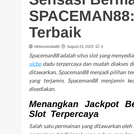
SPACEMAN88:
Terbaik
0
lifeforceindia88
August 23, 2025
Spaceman88 adalah situs slot yang menyediak
sicbo
dadu terpercaya dan mudah diakses di
ditawarkan, Spaceman88 menjadi pilihan ter
yang terjamin, Spaceman88 menjamin ke
disediakan.
Menangkan Jackpot B
Slot Terpercaya
Salah satu permainan yang ditawarkan oleh