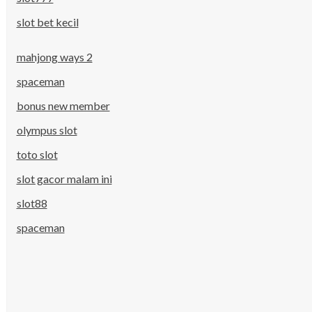
slot bet kecil
mahjong ways 2
spaceman
bonus new member
olympus slot
toto slot
slot gacor malam ini
slot88
spaceman