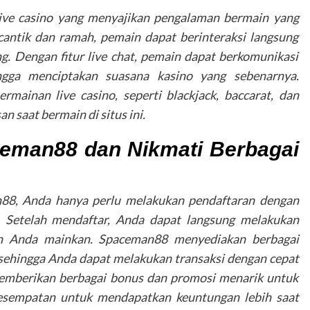
ve casino yang menyajikan pengalaman bermain yang
 cantik dan ramah, pemain dapat berinteraksi langsung
. Dengan fitur live chat, pemain dapat berkomunikasi
ngga menciptakan suasana kasino yang sebenarnya.
mainan live casino, seperti blackjack, baccarat, dan
n saat bermain di situs ini.
ceman88 dan Nikmati Berbagai
88, Anda hanya perlu melakukan pendaftaran dengan
ni. Setelah mendaftar, Anda dapat langsung melakukan
in Anda mainkan. Spaceman88 menyediakan berbagai
ehingga Anda dapat melakukan transaksi dengan cepat
memberikan berbagai bonus dan promosi menarik untuk
kesempatan untuk mendapatkan keuntungan lebih saat