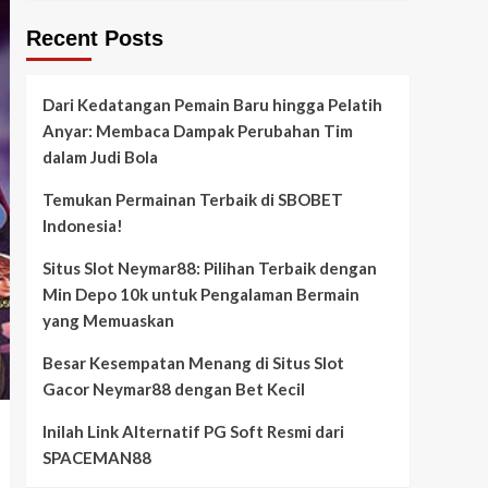
Recent Posts
Dari Kedatangan Pemain Baru hingga Pelatih
Anyar: Membaca Dampak Perubahan Tim
dalam Judi Bola
Temukan Permainan Terbaik di SBOBET
Indonesia!
Situs Slot Neymar88: Pilihan Terbaik dengan
Min Depo 10k untuk Pengalaman Bermain
yang Memuaskan
Besar Kesempatan Menang di Situs Slot
Gacor Neymar88 dengan Bet Kecil
Inilah Link Alternatif PG Soft Resmi dari
SPACEMAN88