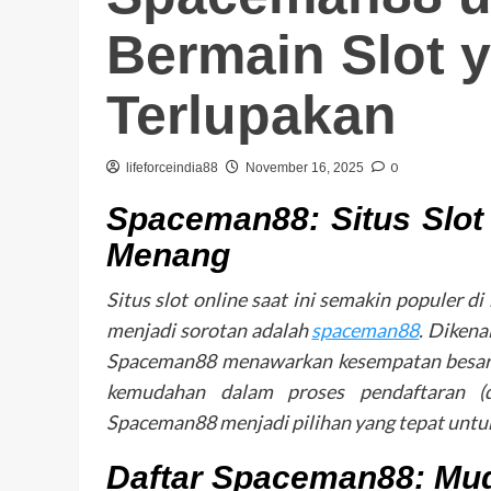
Bermain Slot 
Terlupakan
0
lifeforceindia88
November 16, 2025
Spaceman88: Situs Slot
Menang
Situs slot online saat ini semakin populer di
menjadi sorotan adalah
spaceman88
. Dikena
Spaceman88 menawarkan kesempatan besar b
kemudahan dalam proses pendaftaran (d
Spaceman88 menjadi pilihan yang tepat unt
Daftar Spaceman88: Mu