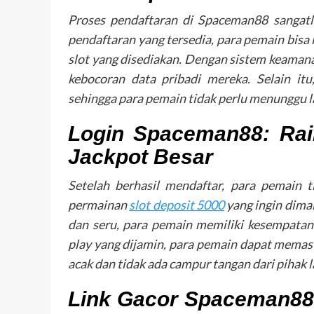
Proses pendaftaran di Spaceman88 sangat
pendaftaran yang tersedia, para pemain bis
slot yang disediakan. Dengan sistem keamana
kebocoran data pribadi mereka. Selain itu
sehingga para pemain tidak perlu menunggu 
Login Spaceman88: Ra
Jackpot Besar
Setelah berhasil mendaftar, para pemain 
permainan
slot deposit 5000
yang ingin dima
dan seru, para pemain memiliki kesempatan 
play yang dijamin, para pemain dapat memas
acak dan tidak ada campur tangan dari pihak l
Link Gacor Spaceman88