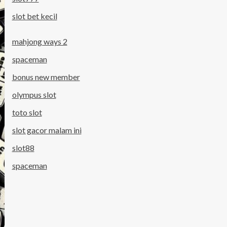
slot bet kecil
mahjong ways 2
spaceman
bonus new member
olympus slot
toto slot
slot gacor malam ini
slot88
spaceman