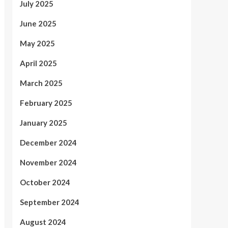
July 2025
June 2025
May 2025
April 2025
March 2025
February 2025
January 2025
December 2024
November 2024
October 2024
September 2024
August 2024