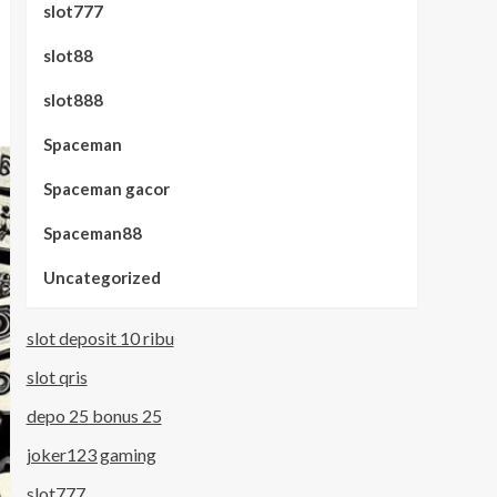
slot777
slot88
slot888
Spaceman
Spaceman gacor
Spaceman88
Uncategorized
slot deposit 10 ribu
slot qris
depo 25 bonus 25
joker123 gaming
slot777