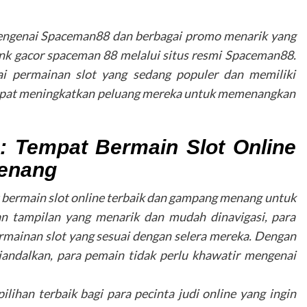
mengenai Spaceman88 dan berbagai promo menarik yang
nk gacor spaceman 88 melalui situs resmi Spaceman88.
i permainan slot yang sedang populer dan memiliki
dapat meningkatkan peluang mereka untuk memenangkan
: Tempat Bermain Slot Online
enang
t bermain slot online terbaik dan gampang menang untuk
n tampilan yang menarik dan mudah dinavigasi, para
ainan slot yang sesuai dengan selera mereka. Dengan
andalkan, para pemain tidak perlu khawatir mengenai
han terbaik bagi para pecinta judi online yang ingin