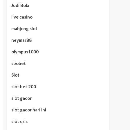
Judi Bola
live casino
mahjong slot
neymar88
olympus1000
sbobet
Slot
slot bet 200
slot gacor
slot gacor hari ini
slot qris