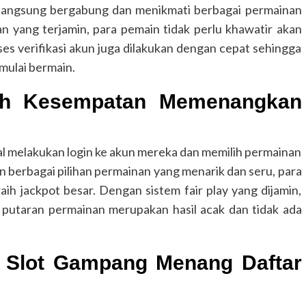
a langsung bergabung dan menikmati berbagai permainan
n yang terjamin, para pemain tidak perlu khawatir akan
oses verifikasi akun juga dilakukan dengan cepat sehingga
mulai bermain.
ih Kesempatan Memenangkan
gal melakukan login ke akun mereka dan memilih permainan
 berbagai pilihan permainan yang menarik dan seru, para
h jackpot besar. Dengan sistem fair play yang dijamin,
putaran permainan merupakan hasil acak dan tidak ada
 Slot Gampang Menang Daftar