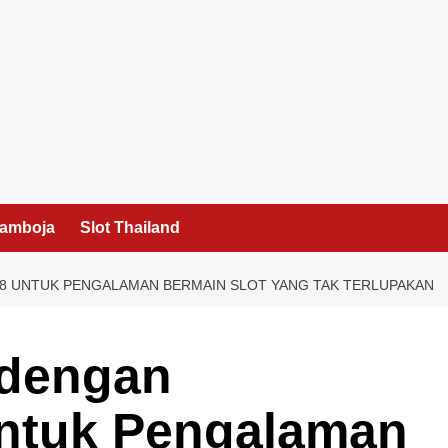
Kamboja
Slot Thailand
 UNTUK PENGALAMAN BERMAIN SLOT YANG TAK TERLUPAKAN
 dengan
ntuk Pengalaman