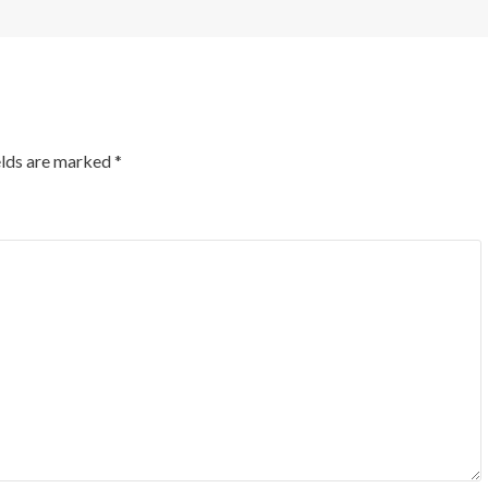
elds are marked
*