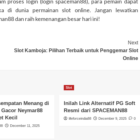
m proses login (login spaceman88), para pemain dapat
a di dunia permainan slot online. Jangan lewatkan
n88 dan raih kemenangan besar hari ini!
Next
Slot Kamboja: Pilihan Terbaik untuk Penggemar Slot
Online
Slot
sempatan Menang di
Inilah Link Alternatif PG Soft
t Gacor Neymar88
Resmi dari SPACEMAN88
t Kecil
lifeforceindia88
December 9, 2025
0
a88
December 11, 2025