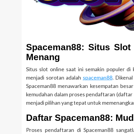
Spaceman88: Situs Slot
Menang
Situs slot online saat ini semakin populer di
menjadi sorotan adalah
spaceman88
. Dikenal
Spaceman88 menawarkan kesempatan besar b
kemudahan dalam proses pendaftaran (daftar
menjadi pilihan yang tepat untuk memenangka
Daftar Spaceman88: Mud
Proses pendaftaran di Spaceman88 sangatl