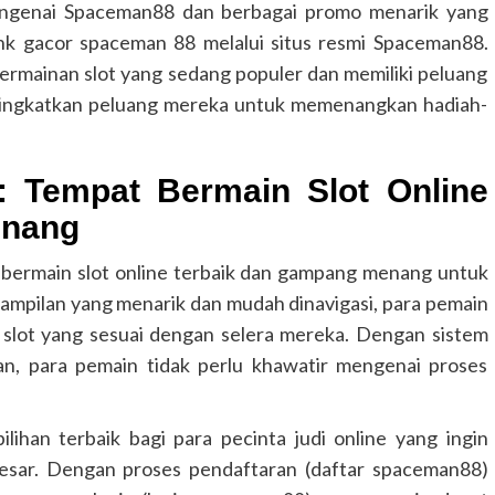
mengenai Spaceman88 dan berbagai promo menarik yang
nk gacor spaceman 88 melalui situs resmi Spaceman88.
rmainan slot yang sedang populer dan memiliki peluang
ningkatkan peluang mereka untuk memenangkan hadiah-
 Tempat Bermain Slot Online
enang
t bermain slot online terbaik dan gampang menang untuk
ampilan yang menarik dan mudah dinavigasi, para pemain
lot yang sesuai dengan selera mereka. Dengan sistem
n, para pemain tidak perlu khawatir mengenai proses
han terbaik bagi para pecinta judi online yang ingin
sar. Dengan proses pendaftaran (daftar spaceman88)