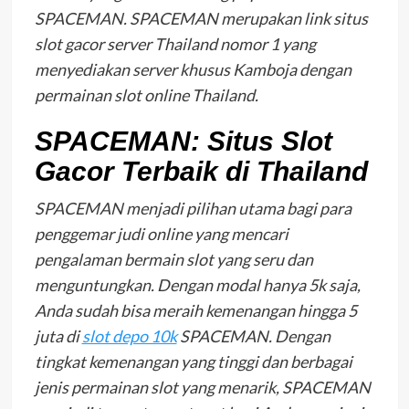
SPACEMAN. SPACEMAN merupakan link situs
slot gacor server Thailand nomor 1 yang
menyediakan server khusus Kamboja dengan
permainan slot online Thailand.
SPACEMAN: Situs Slot
Gacor Terbaik di Thailand
SPACEMAN menjadi pilihan utama bagi para
penggemar judi online yang mencari
pengalaman bermain slot yang seru dan
menguntungkan. Dengan modal hanya 5k saja,
Anda sudah bisa meraih kemenangan hingga 5
juta di
slot depo 10k
SPACEMAN. Dengan
tingkat kemenangan yang tinggi dan berbagai
jenis permainan slot yang menarik, SPACEMAN