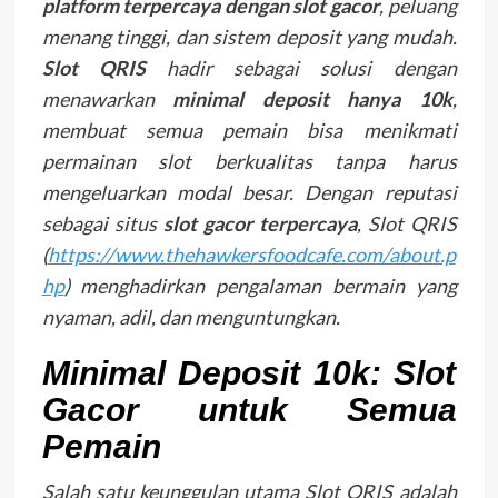
platform terpercaya dengan slot gacor
, peluang
menang tinggi, dan sistem deposit yang mudah.
Slot QRIS
hadir sebagai solusi dengan
menawarkan
minimal deposit hanya 10k
,
membuat semua pemain bisa menikmati
permainan slot berkualitas tanpa harus
mengeluarkan modal besar. Dengan reputasi
sebagai situs
slot gacor terpercaya
, Slot QRIS
(
https://www.thehawkersfoodcafe.com/about.p
hp
) menghadirkan pengalaman bermain yang
nyaman, adil, dan menguntungkan.
Minimal Deposit 10k: Slot
Gacor untuk Semua
Pemain
Salah satu keunggulan utama Slot QRIS adalah