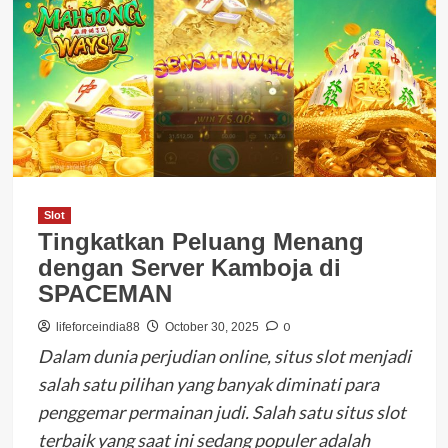
Slot
Tingkatkan Peluang Menang
dengan Server Kamboja di
SPACEMAN
0
lifeforceindia88
October 30, 2025
Dalam dunia perjudian online, situs slot menjadi
salah satu pilihan yang banyak diminati para
penggemar permainan judi. Salah satu situs slot
terbaik yang saat ini sedang populer adalah