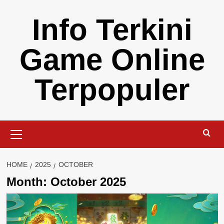
Skip
Info Terkini
to
content
Game Online
Terpopuler
Primary
Menu
HOME
2025
OCTOBER
Month:
October 2025