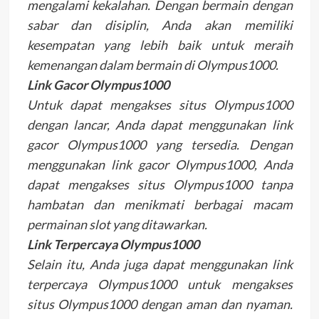
mengalami kekalahan. Dengan bermain dengan
sabar dan disiplin, Anda akan memiliki
kesempatan yang lebih baik untuk meraih
kemenangan dalam bermain di Olympus1000.
Link Gacor Olympus1000
Untuk dapat mengakses situs Olympus1000
dengan lancar, Anda dapat menggunakan link
gacor Olympus1000 yang tersedia. Dengan
menggunakan link gacor Olympus1000, Anda
dapat mengakses situs Olympus1000 tanpa
hambatan dan menikmati berbagai macam
permainan slot yang ditawarkan.
Link Terpercaya Olympus1000
Selain itu, Anda juga dapat menggunakan link
terpercaya Olympus1000 untuk mengakses
situs Olympus1000 dengan aman dan nyaman.