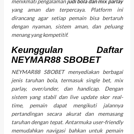
menikmati pengalaman
judi bola dan mix parlay
yang aman dan terpercaya. Platform ini
dirancang agar setiap pemain bisa bertaruh
dengan nyaman, sistem aman, dan peluang
menang yang kompetitif.
Keunggulan Daftar
NEYMAR88 SBOBET
NEYMAR88 SBOBET menyediakan berbagai
jenis taruhan bola, termasuk single bet, mix
parlay, over/under, dan handicap. Dengan
sistem yang stabil dan live update skor real-
time, pemain dapat mengikuti jalannya
pertandingan secara akurat dan memasang
taruhan dengan tepat. Antarmuka user-friendly
memudahkan navigasi bahkan untuk pemain