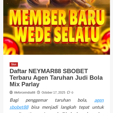
Slot
Daftar NEYMAR88 SBOBET
Terbaru Agen Taruhan Judi Bola
Mix Parlay
0
lifeforceindia88
October 17, 2025
Bagi penggemar taruhan bola,
agen
sbobet88
bisa menjadi langkah tepat untuk