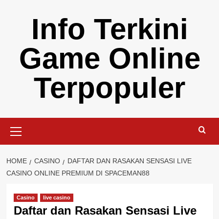
Skip
Info Terkini
to
content
Game Online
Terpopuler
Primary
Menu
HOME
CASINO
DAFTAR DAN RASAKAN SENSASI LIVE
CASINO ONLINE PREMIUM DI SPACEMAN88
Casino
live casino
Daftar dan Rasakan Sensasi Live