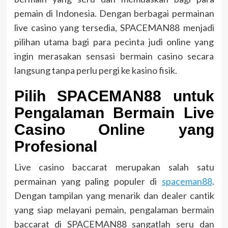
pemain di Indonesia. Dengan berbagai permainan
live casino yang tersedia, SPACEMAN88 menjadi
pilihan utama bagi para pecinta judi online yang
ingin merasakan sensasi bermain casino secara
langsung tanpa perlu pergi ke kasino fisik.
Pilih SPACEMAN88 untuk
Pengalaman Bermain Live
Casino Online yang
Profesional
Live casino baccarat merupakan salah satu
permainan yang paling populer di
spaceman88
.
Dengan tampilan yang menarik dan dealer cantik
yang siap melayani pemain, pengalaman bermain
baccarat di SPACEMAN88 sangatlah seru dan