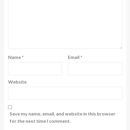
Name
*
Email
*
Website
Save my name, email, and website in this browser
for the next time I comment.