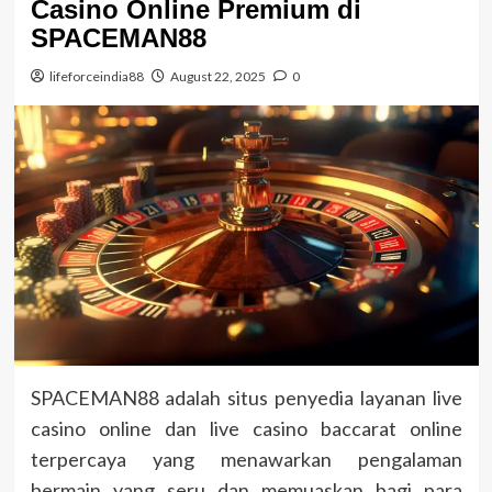
Casino Online Premium di
SPACEMAN88
lifeforceindia88
August 22, 2025
0
SPACEMAN88 adalah situs penyedia layanan live
casino online dan live casino baccarat online
terpercaya yang menawarkan pengalaman
bermain yang seru dan memuaskan bagi para