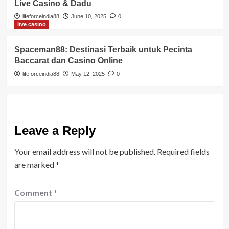
Live Casino & Dadu
lifeforceindia88
June 10, 2025
0
live casino
Spaceman88: Destinasi Terbaik untuk Pecinta
Baccarat dan Casino Online
lifeforceindia88
May 12, 2025
0
Leave a Reply
Your email address will not be published.
Required fields
are marked
*
Comment
*