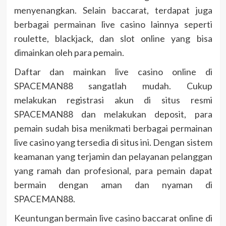
menyenangkan. Selain baccarat, terdapat juga
berbagai permainan live casino lainnya seperti
roulette, blackjack, dan slot online yang bisa
dimainkan oleh para pemain.
Daftar dan mainkan live casino online di
SPACEMAN88 sangatlah mudah. Cukup
melakukan registrasi akun di situs resmi
SPACEMAN88 dan melakukan deposit, para
pemain sudah bisa menikmati berbagai permainan
live casino yang tersedia di situs ini. Dengan sistem
keamanan yang terjamin dan pelayanan pelanggan
yang ramah dan profesional, para pemain dapat
bermain dengan aman dan nyaman di
SPACEMAN88.
Keuntungan bermain live casino baccarat online di