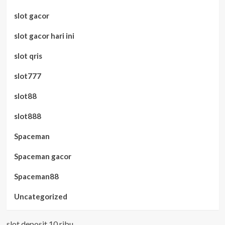
slot gacor
slot gacor hari ini
slot qris
slot777
slot88
slot888
Spaceman
Spaceman gacor
Spaceman88
Uncategorized
slot deposit 10 ribu