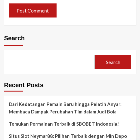
Search
Search
Recent Posts
Dari Kedatangan Pemain Baru hingga Pelatih Anyar:
Membaca Dampak Perubahan Tim dalam Judi Bola
Temukan Permainan Terbaik di SBOBET Indonesia!
Situs Slot Neymar88: Pilihan Terbaik dengan Min Depo