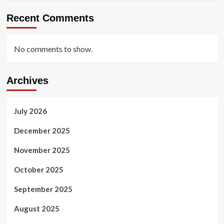
Recent Comments
No comments to show.
Archives
July 2026
December 2025
November 2025
October 2025
September 2025
August 2025