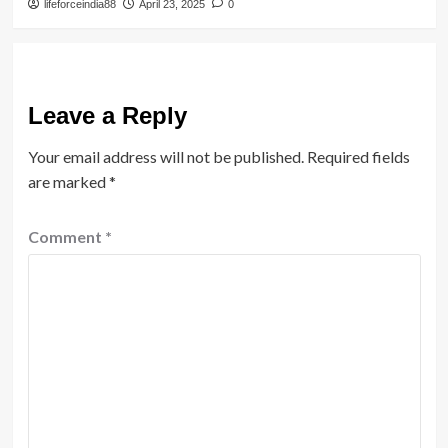
lifeforceindia88
April 23, 2025
0
Leave a Reply
Your email address will not be published.
Required fields
are marked
*
Comment
*