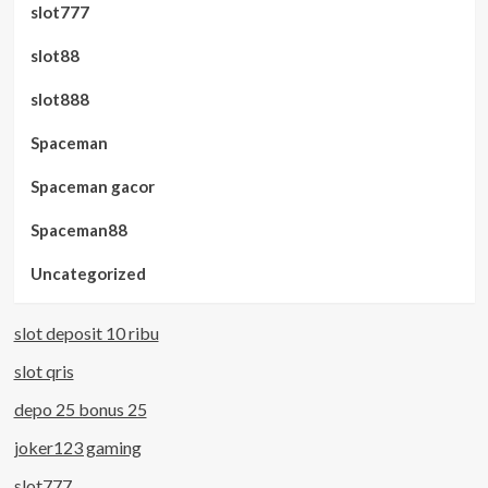
slot777
slot88
slot888
Spaceman
Spaceman gacor
Spaceman88
Uncategorized
slot deposit 10 ribu
slot qris
depo 25 bonus 25
joker123 gaming
slot777