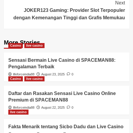
Next
JOKER123 Gaming: Provider Slot Terpopuler
dengan Kemenangan Tinggi dan Grafis Memukau
More Stories
Casino
live casino
Sensasi Bermain Live Casino di SPACEMAN88:
Pengalaman Terbaik
lifeforceindia88
August 23, 2025
0
Casino
live casino
Daftar dan Rasakan Sensasi Live Casino Online
Premium di SPACEMAN88
lifeforceindia88
August 22, 2025
0
live casino
Fakta Menarik tentang Sicbo Dadu dan Live Casino