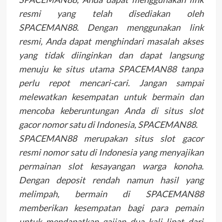
resmi yang telah disediakan oleh
SPACEMAN88. Dengan menggunakan link
resmi, Anda dapat menghindari masalah akses
yang tidak diinginkan dan dapat langsung
menuju ke situs utama SPACEMAN88 tanpa
perlu repot mencari-cari. Jangan sampai
melewatkan kesempatan untuk bermain dan
mencoba keberuntungan Anda di situs slot
gacor nomor satu di Indonesia, SPACEMAN88.
SPACEMAN88 merupakan situs slot gacor
resmi nomor satu di Indonesia yang menyajikan
permainan slot kesayangan warga konoha.
Dengan deposit rendah namun hasil yang
melimpah, bermain di SPACEMAN88
memberikan kesempatan bagi para pemain
untuk mendapatkan gajian dua kali lipat dari