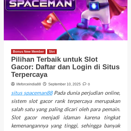
Bonus New Member
Slot
Pilihan Terbaik untuk Slot
Gacor: Daftar dan Login di Situs
Terpercaya
0
lifeforceindia88
September 10, 2025
situs spaceman88
Pada dunia perjudian online,
sistem slot gacor rank terpercaya merupakan
salah satu yang paling dicari oleh para pemain.
Slot gacor menjadi idaman karena tingkat
kemenangannya yang tinggi, sehingga banyak