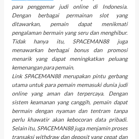
para penggemar judi online di Indonesia.
Dengan berbagai permainan slot yang
ditawarkan, pemain dapat menikmati
pengalaman bermain yang seru dan menghibur.
Tidak hanya itu, SPACEMAN88 juga
menawarkan berbagai bonus dan promosi
menarik yang dapat meningkatkan peluang
kemenangan para pemain.
Link SPACEMAN88 merupakan pintu gerbang
utama untuk para pemain memasuki dunia judi
online yang aman dan terpercaya. Dengan
sistem keamanan yang canggih, pemain dapat
bermain dengan nyaman dan tentram tanpa
perlu khawatir akan kebocoran data pribadi.
Selain itu, SPACEMAN88 juga menjamin proses
transaksi withdraw dan deposit yang cepat dan