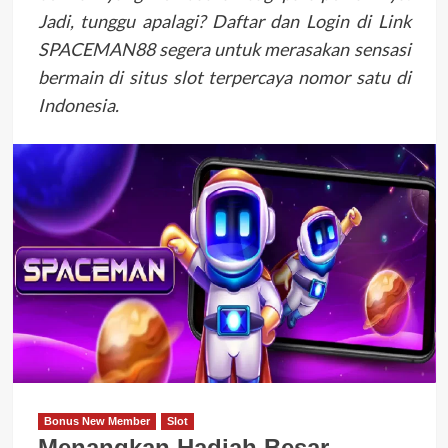
Jadi, tunggu apalagi? Daftar dan Login di Link
SPACEMAN88 segera untuk merasakan sensasi
bermain di situs slot terpercaya nomor satu di
Indonesia.
Bonus New Member
Slot
Menangkan Hadiah Besar