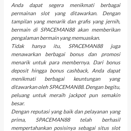
Anda dapat segera menikmati berbagai
permainan slot yang ditawarkan. Dengan
tampilan yang menarik dan grafis yang jernih,
bermain di SPACEMAN88 akan memberikan
pengalaman bermain yang memuaskan.
Tidak hanya itu, SPACEMAN88 juga
menawarkan berbagai bonus dan promosi
menarik untuk para membernya. Dari bonus
deposit hingga bonus cashback, Anda dapat
menikmati berbagai keuntungan yang
ditawarkan oleh SPACEMAN88. Dengan begitu,
peluang untuk meraih jackpot pun semakin
besar.
Dengan reputasi yang baik dan pelayanan yang
prima, SPACEMAN88 telah berhasil
mempertahankan posisinya sebagai situs slot