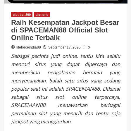
slot bet 200
slot qris
Raih Kesempatan Jackpot Besar
di SPACEMAN88 Official Slot
Online Terbaik
0
lifeforceindia88
September 17, 2025
Sebagai pecinta judi online, tentu kita selalu
mencari situs yang dapat dipercaya dan
memberikan pengalaman bermain yang
menyenangkan. Salah satu situs yang sedang
populer saat ini adalah SPACEMAN88. Dikenal
sebagai situs slot online terpercaya,
SPACEMAN88 menawarkan berbagai
permainan slot yang menarik dan tentu saja
jackpot yang menggiurkan.