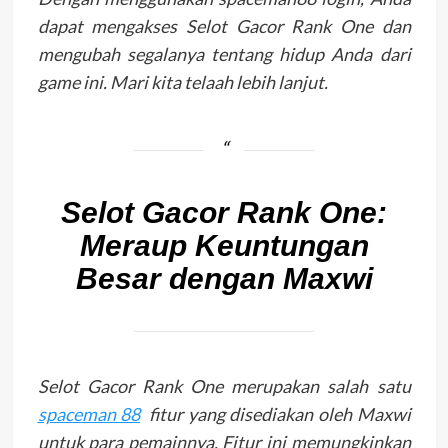
dapat mengakses Selot Gacor Rank One dan
mengubah segalanya tentang hidup Anda dari
game ini. Mari kita telaah lebih lanjut.
Selot Gacor Rank One:
Meraup Keuntungan
Besar dengan Maxwi
Selot Gacor Rank One merupakan salah satu
spaceman 88
fitur yang disediakan oleh Maxwi
untuk para pemainnya. Fitur ini memungkinkan