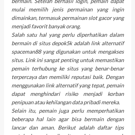
bermain. Setelah berhasil login, pemain dapat
mulai memilih jenis permainan yang ingin
dimainkan, termasuk permainan slot gacor yang
menjadi favorit banyak orang.
Salah satu hal yang perlu diperhatikan dalam
bermain di situs depok5k adalah link alternatif
spaceman88 yang digunakan untuk mengakses
situs. Link ini sangat penting untuk memastikan
pemain terhubung ke situs yang benar-benar
terpercaya dan memiliki reputasi baik. Dengan
menggunakan link alternatif yang tepat, pemain
dapat menghindari risiko menjadi korban
penipuan atau kehilangan data pribadi mereka.
Selain itu, pemain juga perlu memperhatikan
beberapa hal lain agar bisa bermain dengan
lancar dan aman. Berikut adalah daftar tips