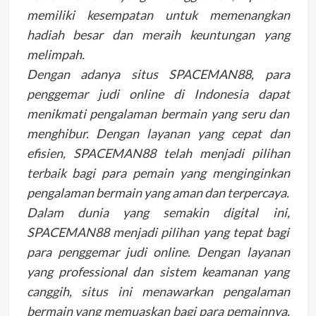
memiliki kesempatan untuk memenangkan
hadiah besar dan meraih keuntungan yang
melimpah.
Dengan adanya situs SPACEMAN88, para
penggemar judi online di Indonesia dapat
menikmati pengalaman bermain yang seru dan
menghibur. Dengan layanan yang cepat dan
efisien, SPACEMAN88 telah menjadi pilihan
terbaik bagi para pemain yang menginginkan
pengalaman bermain yang aman dan terpercaya.
Dalam dunia yang semakin digital ini,
SPACEMAN88 menjadi pilihan yang tepat bagi
para penggemar judi online. Dengan layanan
yang professional dan sistem keamanan yang
canggih, situs ini menawarkan pengalaman
bermain yang memuaskan bagi para pemainnya.