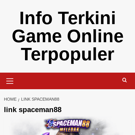
Skip
Info Terkini
to
content
Game Online
Terpopuler
Primary
Menu
HOME
LINK SPACEMAN88
link spaceman88