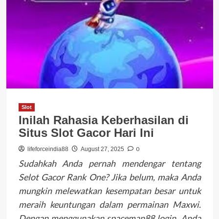
Slot
Inilah Rahasia Keberhasilan di
Situs Slot Gacor Hari Ini
0
lifeforceindia88
August 27, 2025
Sudahkah Anda pernah mendengar tentang
Selot Gacor Rank One? Jika belum, maka Anda
mungkin melewatkan kesempatan besar untuk
meraih keuntungan dalam permainan Maxwi.
Dengan menggunakan spaceman88 login, Anda