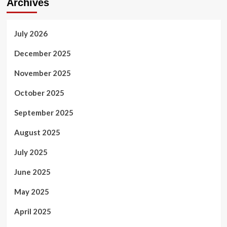
Archives
July 2026
December 2025
November 2025
October 2025
September 2025
August 2025
July 2025
June 2025
May 2025
April 2025