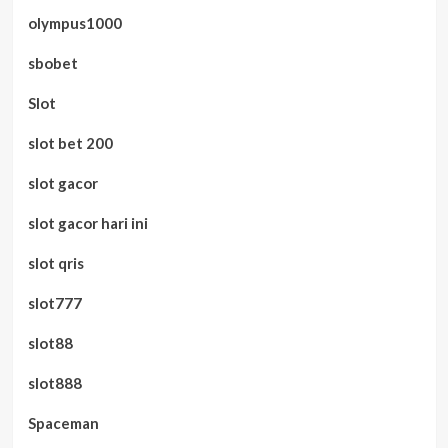
olympus1000
sbobet
Slot
slot bet 200
slot gacor
slot gacor hari ini
slot qris
slot777
slot88
slot888
Spaceman