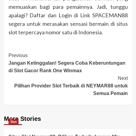
memuaskan bagi para pemainnya. Jadi, tunggu
apalagi? Daftar dan Login di Link SPACEMAN88
segera untuk merasakan sensasi bermain di situs
slot terpercaya nomor satu di Indonesia.
Post
Previous
Jangan Ketinggalan! Segera Coba Keberuntungan
Navigation
di Slot Gacor Rank One Winmax
Next
Pilihan Provider Slot Terbaik di NEYMAR88 untuk
Semua Pemain
More Stories
Slot