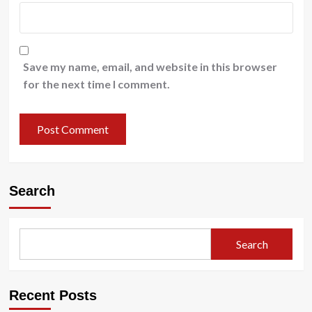
Save my name, email, and website in this browser
for the next time I comment.
Search
Search
Recent Posts