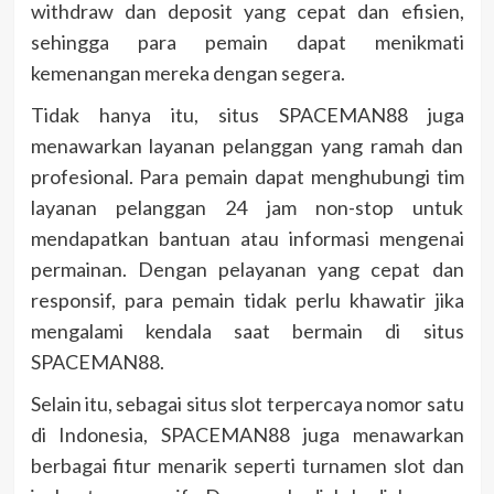
withdraw dan deposit yang cepat dan efisien,
sehingga para pemain dapat menikmati
kemenangan mereka dengan segera.
Tidak hanya itu, situs SPACEMAN88 juga
menawarkan layanan pelanggan yang ramah dan
profesional. Para pemain dapat menghubungi tim
layanan pelanggan 24 jam non-stop untuk
mendapatkan bantuan atau informasi mengenai
permainan. Dengan pelayanan yang cepat dan
responsif, para pemain tidak perlu khawatir jika
mengalami kendala saat bermain di situs
SPACEMAN88.
Selain itu, sebagai situs slot terpercaya nomor satu
di Indonesia, SPACEMAN88 juga menawarkan
berbagai fitur menarik seperti turnamen slot dan