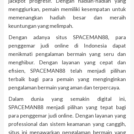
jackpot progresif. Dengan hadiah-hadiah yang
menggiurkan, pemain memiliki kesempatan untuk
memenangkan hadiah besar dan meraih
keuntungan yang melimpah.
Dengan adanya situs SPACEMAN88, para
penggemar judi online di Indonesia dapat
menikmati pengalaman bermain yang seru dan
menghibur. Dengan layanan yang cepat dan
efisien, SPACEMAN88 telah menjadi pilihan
terbaik bagi para pemain yang menginginkan
pengalaman bermain yang aman dan terpercaya.
Dalam dunia yang semakin digital ini,
SPACEMAN88 menjadi pilihan yang tepat bagi
para penggemar judi online. Dengan layanan yang
professional dan sistem keamanan yang canggih,
situs ini menawarkan pengalaman bermain yang