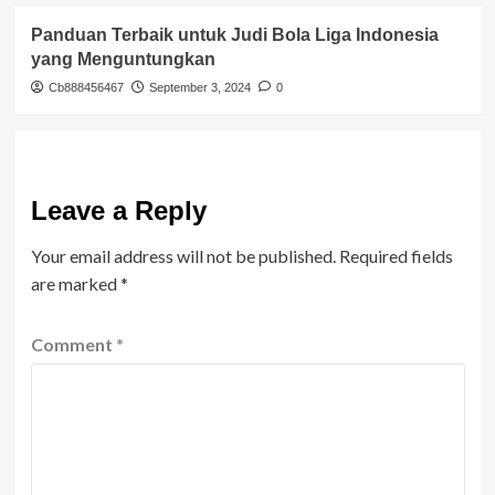
Panduan Terbaik untuk Judi Bola Liga Indonesia
yang Menguntungkan
Cb888456467
September 3, 2024
0
Leave a Reply
Your email address will not be published.
Required fields
are marked
*
Comment
*