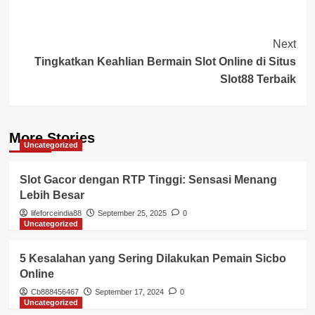
Post
Next
Tingkatkan Keahlian Bermain Slot Online di Situs
Navigation
Slot88 Terbaik
More Stories
Uncategorized
Slot Gacor dengan RTP Tinggi: Sensasi Menang
Lebih Besar
lifeforceindia88
September 25, 2025
0
Uncategorized
5 Kesalahan yang Sering Dilakukan Pemain Sicbo
Online
Cb888456467
September 17, 2024
0
Uncategorized