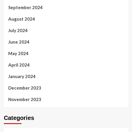
September 2024
August 2024
July 2024
June 2024
May 2024
April 2024
January 2024
December 2023
November 2023
Categories