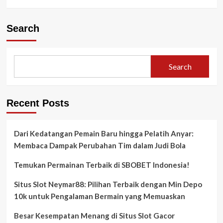
Search
Search
Recent Posts
Dari Kedatangan Pemain Baru hingga Pelatih Anyar:
Membaca Dampak Perubahan Tim dalam Judi Bola
Temukan Permainan Terbaik di SBOBET Indonesia!
Situs Slot Neymar88: Pilihan Terbaik dengan Min Depo
10k untuk Pengalaman Bermain yang Memuaskan
Besar Kesempatan Menang di Situs Slot Gacor