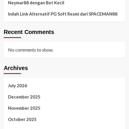
Neymar88 dengan Bet Kecil
Inilah Link Alternatif PG Soft Resmi dari SPACEMAN88
Recent Comments
No comments to show.
Archives
July 2026
December 2025
November 2025
October 2025