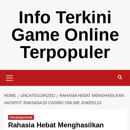
Skip
Info Terkini
to
content
Game Online
Terpopuler
Primary
Menu
HOME
UNCATEGORIZED
RAHASIA HEBAT MENGHASILKAN
JACKPOT RAKSASA DI CASINO ONLINE JOKER123
Uncategorized
Rahasia Hebat Menghasilkan