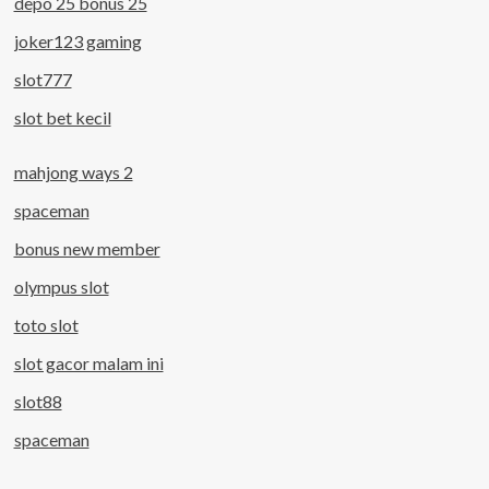
depo 25 bonus 25
joker123 gaming
slot777
slot bet kecil
mahjong ways 2
spaceman
bonus new member
olympus slot
toto slot
slot gacor malam ini
slot88
spaceman