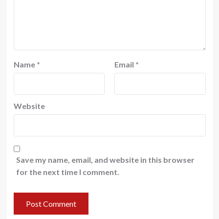
Name
*
Email
*
Website
Save my name, email, and website in this browser
for the next time I comment.