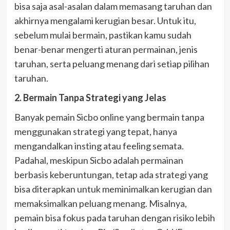
bisa saja asal-asalan dalam memasang taruhan dan
akhirnya mengalami kerugian besar. Untuk itu,
sebelum mulai bermain, pastikan kamu sudah
benar-benar mengerti aturan permainan, jenis
taruhan, serta peluang menang dari setiap pilihan
taruhan.
2. Bermain Tanpa Strategi yang Jelas
Banyak pemain Sicbo online yang bermain tanpa
menggunakan strategi yang tepat, hanya
mengandalkan insting atau feeling semata.
Padahal, meskipun Sicbo adalah permainan
berbasis keberuntungan, tetap ada strategi yang
bisa diterapkan untuk meminimalkan kerugian dan
memaksimalkan peluang menang. Misalnya,
pemain bisa fokus pada taruhan dengan risiko lebih