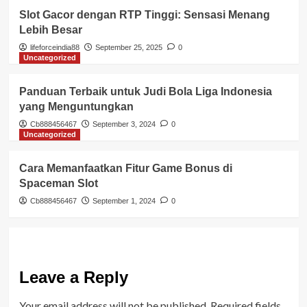
Slot Gacor dengan RTP Tinggi: Sensasi Menang
Lebih Besar
lifeforceindia88
September 25, 2025
0
Uncategorized
Panduan Terbaik untuk Judi Bola Liga Indonesia
yang Menguntungkan
Cb888456467
September 3, 2024
0
Uncategorized
Cara Memanfaatkan Fitur Game Bonus di
Spaceman Slot
Cb888456467
September 1, 2024
0
Leave a Reply
Your email address will not be published.
Required fields