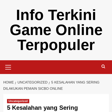
Skip
Info Terkini
to
content
Game Online
Terpopuler
Primary
Menu
HOME
UNCATEGORIZED
5 KESALAHAN YANG SERING
DILAKUKAN PEMAIN SICBO ONLINE
Uncategorized
5 Kesalahan yang Sering