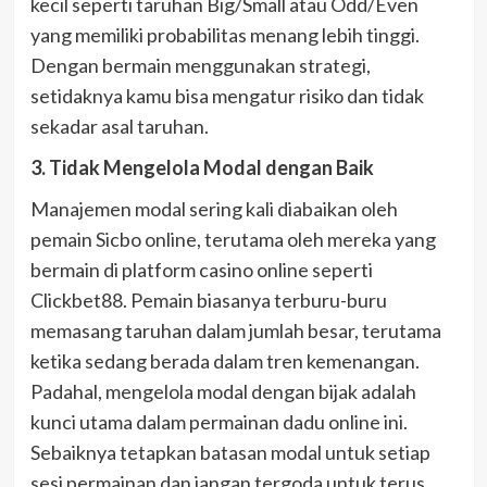
kecil seperti taruhan Big/Small atau Odd/Even
yang memiliki probabilitas menang lebih tinggi.
Dengan bermain menggunakan strategi,
setidaknya kamu bisa mengatur risiko dan tidak
sekadar asal taruhan.
3. Tidak Mengelola Modal dengan Baik
Manajemen modal sering kali diabaikan oleh
pemain Sicbo online, terutama oleh mereka yang
bermain di platform casino online seperti
Clickbet88. Pemain biasanya terburu-buru
memasang taruhan dalam jumlah besar, terutama
ketika sedang berada dalam tren kemenangan.
Padahal, mengelola modal dengan bijak adalah
kunci utama dalam permainan dadu online ini.
Sebaiknya tetapkan batasan modal untuk setiap
sesi permainan dan jangan tergoda untuk terus