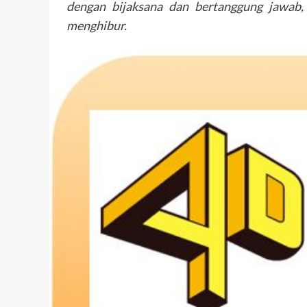
dengan bijaksana dan bertanggung jawab
menghibur.