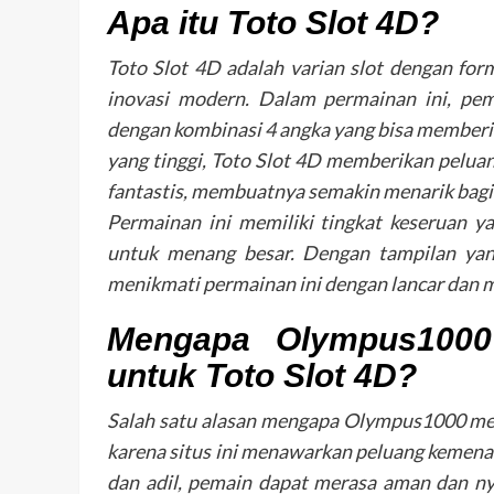
Apa itu Toto Slot 4D?
Toto Slot 4D adalah varian slot dengan fo
inovasi modern. Dalam permainan ini, pe
dengan kombinasi 4 angka yang bisa memberi
yang tinggi, Toto Slot 4D memberikan pelua
fantastis, membuatnya semakin menarik bagi
Permainan ini memiliki tingkat keseruan y
untuk menang besar. Dengan tampilan yang 
menikmati permainan ini dengan lancar dan
Mengapa Olympus1000 
untuk Toto Slot 4D?
Salah satu alasan mengapa Olympus1000 menj
karena situs ini menawarkan peluang kemena
dan adil, pemain dapat merasa aman dan n