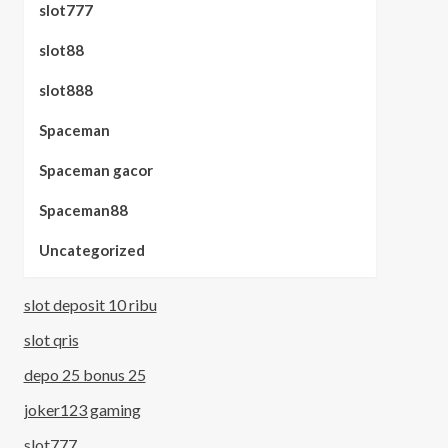
slot777
slot88
slot888
Spaceman
Spaceman gacor
Spaceman88
Uncategorized
slot deposit 10 ribu
slot qris
depo 25 bonus 25
joker123 gaming
slot777