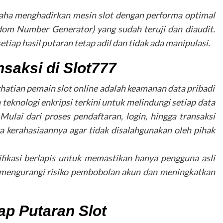
aha menghadirkan mesin slot dengan performa optimal
om Number Generator) yang sudah teruji dan diaudit.
etiap hasil putaran tetap adil dan tidak ada manipulasi.
saksi di Slot777
rhatian pemain slot online adalah keamanan data pribadi
teknologi enkripsi terkini untuk melindungi setiap data
ulai dari proses pendaftaran, login, hingga transaksi
a kerahasiaannya agar tidak disalahgunakan oleh pihak
rifikasi berlapis untuk memastikan hanya pengguna asli
 mengurangi risiko pembobolan akun dan meningkatkan
ap Putaran Slot