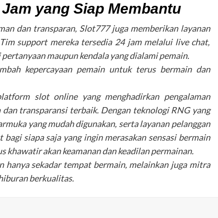
 Jam yang Siap Membantu
an dan transparan, Slot777 juga memberikan layanan
im support mereka tersedia 24 jam melalui live chat,
i pertanyaan maupun kendala yang dialami pemain.
ambah kepercayaan pemain untuk terus bermain dan
platform slot online yang menghadirkan pengalaman
n dan transparansi terbaik. Dengan teknologi RNG yang
tarmuka yang mudah digunakan, serta layanan pelanggan
at bagi siapa saja yang ingin merasakan sensasi bermain
us khawatir akan keamanan dan keadilan permainan.
an hanya sekadar tempat bermain, melainkan juga mitra
iburan berkualitas.