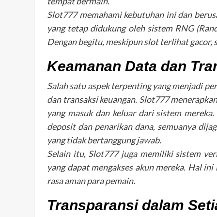
tempat bermain.
Slot777 memahami kebutuhan ini dan berus
yang tetap didukung oleh sistem RNG (Rand
Dengan begitu, meskipun slot terlihat gacor, s
Keamanan Data dan Tran
Salah satu aspek terpenting yang menjadi pe
dan transaksi keuangan. Slot777 menerapkan 
yang masuk dan keluar dari sistem mereka. M
deposit dan penarikan dana, semuanya dijag
yang tidak bertanggung jawab.
Selain itu, Slot777 juga memiliki sistem ve
yang dapat mengakses akun mereka. Hal ini
rasa aman para pemain.
Transparansi dalam Seti