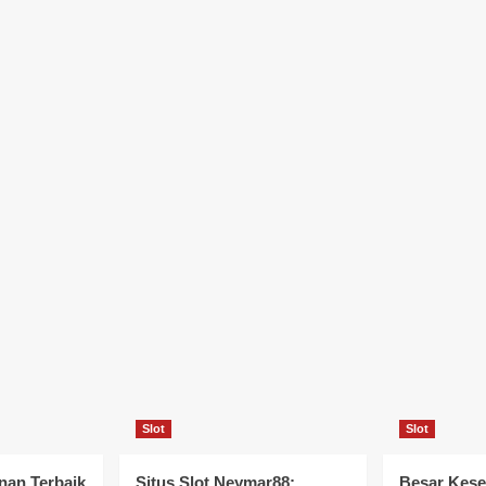
Slot
Slot
nan Terbaik
Situs Slot Neymar88:
Besar Kes