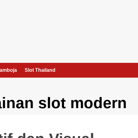
Kamboja
Slot Thailand
inan slot modern