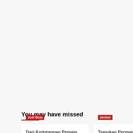
You may have missed
Judi Bola
sbobet
Dari Kedatangan Pemain
Temukan Permai