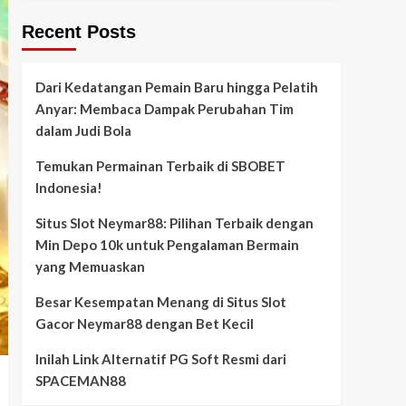
Recent Posts
Dari Kedatangan Pemain Baru hingga Pelatih
Anyar: Membaca Dampak Perubahan Tim
dalam Judi Bola
Temukan Permainan Terbaik di SBOBET
Indonesia!
Situs Slot Neymar88: Pilihan Terbaik dengan
Min Depo 10k untuk Pengalaman Bermain
yang Memuaskan
Besar Kesempatan Menang di Situs Slot
Gacor Neymar88 dengan Bet Kecil
Inilah Link Alternatif PG Soft Resmi dari
SPACEMAN88