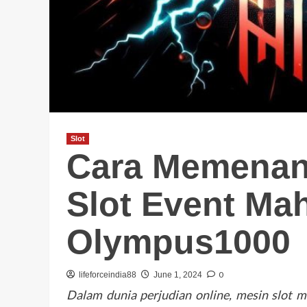
Slot
Cara Memenan
Slot Event Ma
Olympus1000
0
lifeforceindia88
June 1, 2024
Dalam dunia perjudian online, mesin slot m