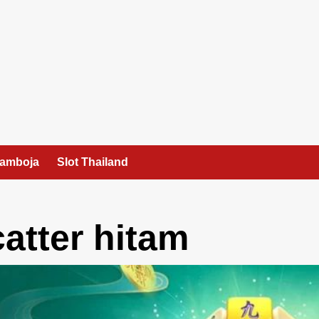
Kamboja
Slot Thailand
atter hitam