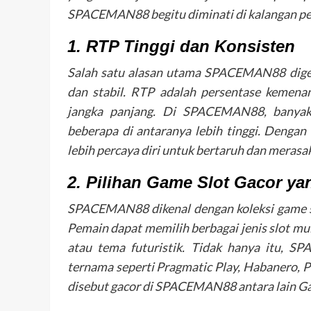
SPACEMAN88 begitu diminati di kalangan pema
1. RTP Tinggi dan Konsisten
Salah satu alasan utama SPACEMAN88 digema
dan stabil. RTP adalah persentase kemena
jangka panjang. Di SPACEMAN88, banya
beberapa di antaranya lebih tinggi. Denga
lebih percaya diri untuk bertaruh dan meras
2. Pilihan Game Slot Gacor y
SPACEMAN88 dikenal dengan koleksi game slo
Pemain dapat memilih berbagai jenis slot mul
atau tema futuristik. Tidak hanya itu, 
ternama seperti Pragmatic Play, Habanero, P
disebut gacor di SPACEMAN88 antara lain Gat