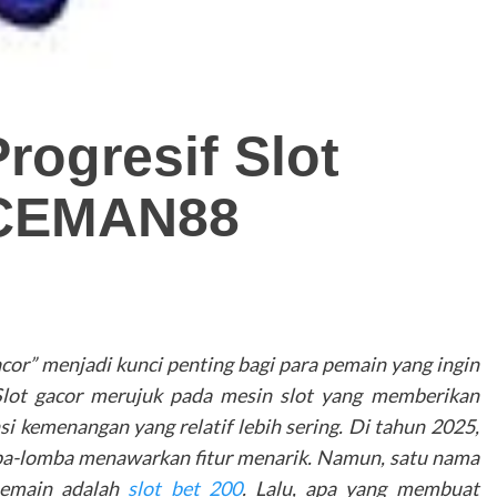
rogresif Slot
ACEMAN88
gacor” menjadi kunci penting bagi para pemain yang ingin
lot gacor merujuk pada mesin slot yang memberikan
si kemenangan yang relatif lebih sering. Di tahun 2025,
mba-lomba menawarkan fitur menarik. Namun, satu nama
pemain adalah
slot bet 200
. Lalu, apa yang membuat