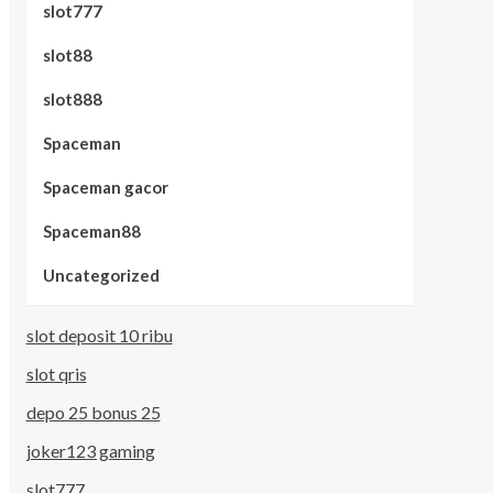
slot777
slot88
slot888
Spaceman
Spaceman gacor
Spaceman88
Uncategorized
slot deposit 10 ribu
slot qris
depo 25 bonus 25
joker123 gaming
slot777