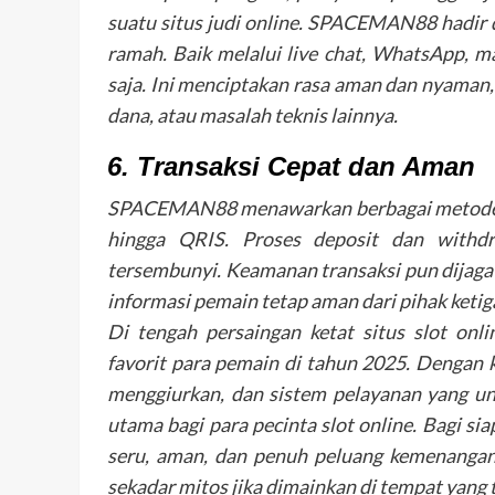
suatu situs judi online. SPACEMAN88 hadir 
ramah. Baik melalui live chat, WhatsApp, 
saja. Ini menciptakan rasa aman dan nyaman,
dana, atau masalah teknis lainnya.
6. Transaksi Cepat dan Aman
SPACEMAN88 menawarkan berbagai metode pem
hingga QRIS. Proses deposit dan withdr
tersembunyi. Keamanan transaksi pun dijaga
informasi pemain tetap aman dari pihak ketig
Di tengah persaingan ketat situs slot on
favorit para pemain di tahun 2025. Dengan k
menggiurkan, dan sistem pelayanan yang u
utama bagi para pecinta slot online. Bagi s
seru, aman, dan penuh peluang kemenanga
sekadar mitos jika dimainkan di tempat ya