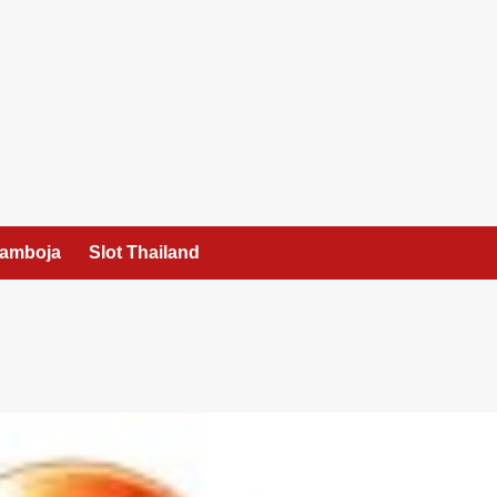
Kamboja
Slot Thailand