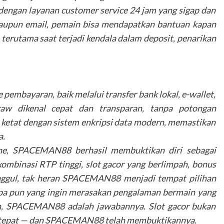
dengan layanan customer service 24 jam yang sigap dan
maupun email, pemain bisa mendapatkan bantuan kapan
 terutama saat terjadi kendala dalam deposit, penarikan
bayaran, baik melalui transfer bank lokal, e-wallet,
aw dikenal cepat dan transparan, tanpa potongan
 ketat dengan sistem enkripsi data modern, memastikan
a.
line, SPACEMAN88 berhasil membuktikan diri sebagai
ombinasi RTP tinggi, slot gacor yang berlimpah, bonus
nggul, tak heran SPACEMAN88 menjadi tempat pilihan
iapa pun yang ingin merasakan pengalaman bermain yang
n, SPACEMAN88 adalah jawabannya. Slot gacor bukan
ng tepat — dan SPACEMAN88 telah membuktikannya.