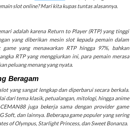
in slot online? Mari kita kupas tuntas alasannya.
ri adalah karena Return to Player (RTP) yang tinggi
ngan yang diberikan mesin slot kepada pemain dalam
k game yang menawarkan RTP hingga 97%, bahkan
n angka RTP yang menggiurkan ini, para pemain merasa
akan peluang menang yang nyata.
ang Beragam
t yang sangat lengkap dan diperbarui secara berkala.
ai dari tema klasik, petualangan, mitologi, hingga anime
SPACEMAN88 juga bekerja sama dengan provider game
G Soft, dan lainnya. Beberapa game populer yang sering
es of Olympus, Starlight Princess, dan Sweet Bonanza.