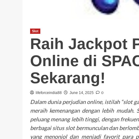
Slot
Raih Jackpot P
Online di SP
Sekarang!
0
lifeforceindia88
June 14, 2025
Dalam dunia perjudian online, istilah “slot 
meraih kemenangan dengan lebih mudah. S
peluang menang lebih tinggi, dengan frekuen
berbagai situs slot bermunculan dan berlo
yang menonjol dan menjadi favorit para 