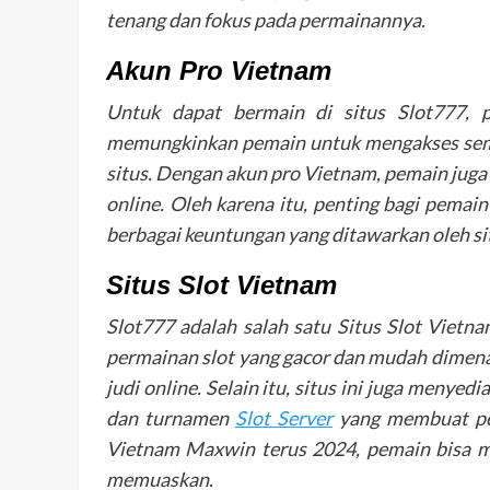
tenang dan fokus pada permainannya.
Akun Pro Vietnam
Untuk dapat bermain di situs Slot777, 
memungkinkan pemain untuk mengakses semua
situs. Dengan akun pro Vietnam, pemain juga
online. Oleh karena itu, penting bagi pemai
berbagai keuntungan yang ditawarkan oleh sit
Situs Slot Vietnam
Slot777 adalah salah satu Situs Slot Viet
permainan slot yang gacor dan mudah dimenan
judi online. Selain itu, situs ini juga menyed
dan turnamen
Slot Server
yang membuat per
Vietnam Maxwin terus 2024, pemain bisa m
memuaskan.