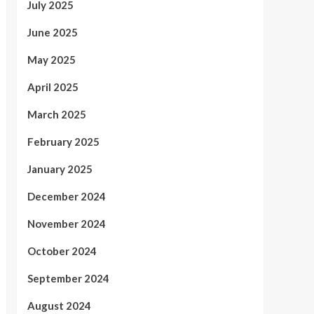
July 2025
June 2025
May 2025
April 2025
March 2025
February 2025
January 2025
December 2024
November 2024
October 2024
September 2024
August 2024