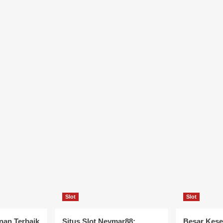
Slot
Slot
nan Terbaik
Situs Slot Neymar88:
Besar Kes