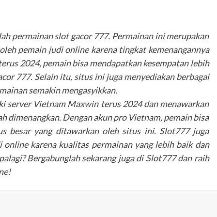
alah permainan slot gacor 777. Permainan ini merupakan
i oleh pemain judi online karena tingkat kemenangannya
terus 2024, pemain bisa mendapatkan kesempatan lebih
r 777. Selain itu, situs ini juga menyediakan berbagai
mainan semakin mengasyikkan.
liki server Vietnam Maxwin terus 2024 dan menawarkan
ah dimenangkan. Dengan akun pro Vietnam, pemain bisa
s besar yang ditawarkan oleh situs ini. Slot777 juga
 online karena kualitas permainan yang lebih baik dan
palagi? Bergabunglah sekarang juga di Slot777 dan raih
ne!