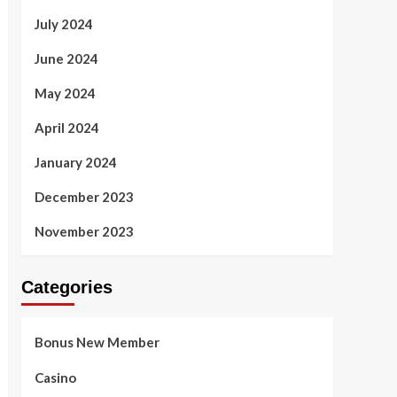
July 2024
June 2024
May 2024
April 2024
January 2024
December 2023
November 2023
Categories
Bonus New Member
Casino