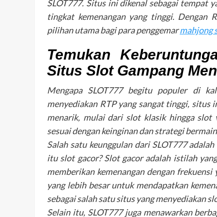
SLOT777. Situs ini dikenal sebagai tempat 
tingkat kemenangan yang tinggi. Dengan 
pilihan utama bagi para penggemar
mahjong s
Temukan Keberuntungan
Situs Slot Gampang Me
Mengapa SLOT777 begitu populer di kal
menyediakan RTP yang sangat tinggi, situs i
menarik, mulai dari slot klasik hingga sl
sesuai dengan keinginan dan strategi bermai
Salah satu keunggulan dari SLOT777 adalah
itu slot gacor? Slot gacor adalah istilah y
memberikan kemenangan dengan frekuensi ya
yang lebih besar untuk mendapatkan kemena
sebagai salah satu situs yang menyediakan sl
Selain itu, SLOT777 juga menawarkan berba