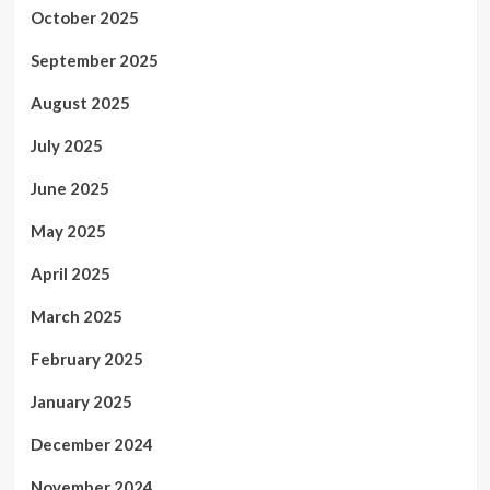
October 2025
September 2025
August 2025
July 2025
June 2025
May 2025
April 2025
March 2025
February 2025
January 2025
December 2024
November 2024