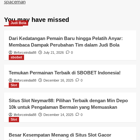
spaceman
You may have missed
Judi Bola
Dari Kedatangan Pemain Baru hingga Pelatih Anyar:
Membaca Dampak Perubahan Tim dalam Judi Bola
lifeforceindia88
July 21, 2026
0
sbobet
Temukan Permainan Terbaik di SBOBET Indonesia!
lifeforceindia88
December 16, 2025
0
Slot
Situs Slot Neymar88: Pilihan Terbaik dengan Min Depo
10k untuk Pengalaman Bermain yang Memuaskan
lifeforceindia88
December 14, 2025
0
Slot
Besar Kesempatan Menang di Situs Slot Gacor