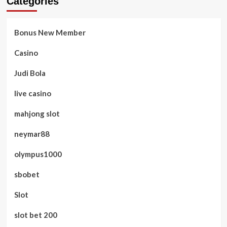
Categories
Bonus New Member
Casino
Judi Bola
live casino
mahjong slot
neymar88
olympus1000
sbobet
Slot
slot bet 200