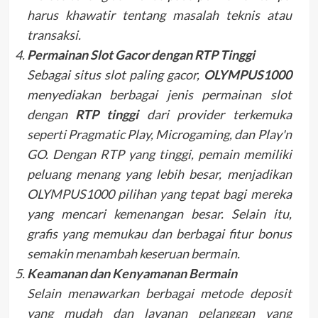
harus khawatir tentang masalah teknis atau
transaksi.
Permainan Slot Gacor dengan RTP Tinggi
Sebagai situs slot paling gacor,
OLYMPUS1000
menyediakan berbagai jenis permainan slot
dengan
RTP tinggi
dari provider terkemuka
seperti Pragmatic Play, Microgaming, dan Play'n
GO. Dengan RTP yang tinggi, pemain memiliki
peluang menang yang lebih besar, menjadikan
OLYMPUS1000 pilihan yang tepat bagi mereka
yang mencari kemenangan besar. Selain itu,
grafis yang memukau dan berbagai fitur bonus
semakin menambah keseruan bermain.
Keamanan dan Kenyamanan Bermain
Selain menawarkan berbagai metode deposit
yang mudah dan layanan pelanggan yang