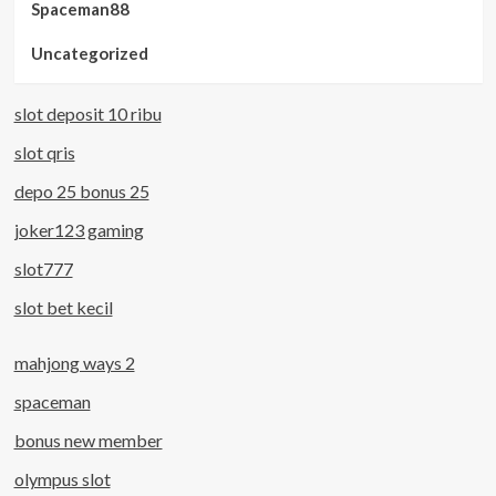
Spaceman88
Uncategorized
slot deposit 10 ribu
slot qris
depo 25 bonus 25
joker123 gaming
slot777
slot bet kecil
mahjong ways 2
spaceman
bonus new member
olympus slot