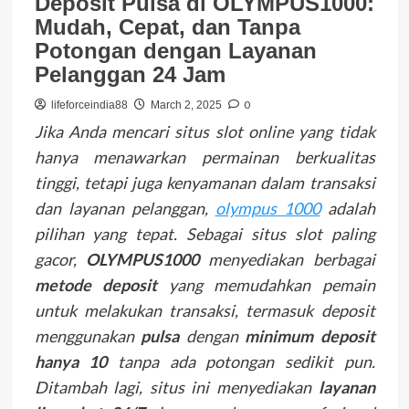
Deposit Pulsa di OLYMPUS1000:
Mudah, Cepat, dan Tanpa
Potongan dengan Layanan
Pelanggan 24 Jam
0
lifeforceindia88
March 2, 2025
Jika Anda mencari situs slot online yang tidak
hanya menawarkan permainan berkualitas
tinggi, tetapi juga kenyamanan dalam transaksi
dan layanan pelanggan,
olympus 1000
adalah
pilihan yang tepat. Sebagai situs slot paling
gacor,
OLYMPUS1000
menyediakan berbagai
metode deposit
yang memudahkan pemain
untuk melakukan transaksi, termasuk deposit
menggunakan
pulsa
dengan
minimum deposit
hanya 10
tanpa ada potongan sedikit pun.
Ditambah lagi, situs ini menyediakan
layanan