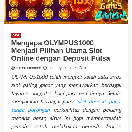
Slot
Mengapa OLYMPUS1000
Menjadi Pilihan Utama Slot
Online dengan Deposit Pulsa
0
lifeforceindia88
January 26, 2025
OLYMPUS1000 telah menjadi salah satu situs
slot paling gacor yang menawarkan berbagai
layanan unggulan bagi para pemainnya. Selain
menyajikan berbagai game
slot deposit pulsa
tanpa potongan
berkualitas dengan peluang
menang besar, situs ini juga mempermudah
pemain untuk melakukan deposit dengan