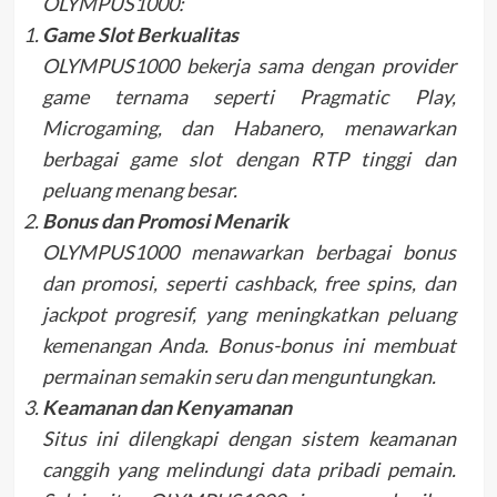
OLYMPUS1000:
Game Slot Berkualitas
OLYMPUS1000 bekerja sama dengan provider
game ternama seperti Pragmatic Play,
Microgaming, dan Habanero, menawarkan
berbagai game slot dengan RTP tinggi dan
peluang menang besar.
Bonus dan Promosi Menarik
OLYMPUS1000 menawarkan berbagai bonus
dan promosi, seperti cashback, free spins, dan
jackpot progresif, yang meningkatkan peluang
kemenangan Anda. Bonus-bonus ini membuat
permainan semakin seru dan menguntungkan.
Keamanan dan Kenyamanan
Situs ini dilengkapi dengan sistem keamanan
canggih yang melindungi data pribadi pemain.