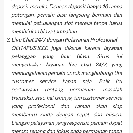
deposit mereka. Dengan
deposit hanya 10
tanpa
potongan, pemain bisa langsung bermain dan
memulai petualangan slot mereka tanpa harus
memikirkan biaya tambahan.
Live Chat 24/7 dengan Pelayanan Profesional
OLYMPUS1000 juga dikenal karena
layanan
pelanggan yang luar biasa
. Situs ini
menyediakan
layanan live chat 24/7
, yang
memungkinkan pemain untuk menghubungi tim
customer service kapan saja. Baik itu
pertanyaan tentang permainan, masalah
transaksi, atau hal lainnya, tim customer service
yang profesional dan ramah akan siap
membantu Anda dengan cepat dan efisien.
Dengan pelayanan yang responsif, pemain dapat
merasa tenang dan fokus pada permainan tanpa