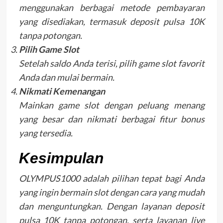
menggunakan berbagai metode pembayaran
yang disediakan, termasuk deposit pulsa 10K
tanpa potongan.
Pilih Game Slot
Setelah saldo Anda terisi, pilih game slot favorit
Anda dan mulai bermain.
Nikmati Kemenangan
Mainkan game slot dengan peluang menang
yang besar dan nikmati berbagai fitur bonus
yang tersedia.
Kesimpulan
OLYMPUS1000 adalah pilihan tepat bagi Anda
yang ingin bermain slot dengan cara yang mudah
dan menguntungkan. Dengan layanan deposit
pulsa 10K tanpa potongan, serta layanan live