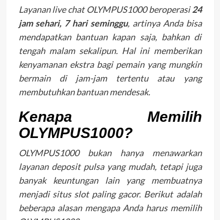
Layanan live chat OLYMPUS1000 beroperasi
24
jam sehari, 7 hari seminggu
, artinya Anda bisa
mendapatkan bantuan kapan saja, bahkan di
tengah malam sekalipun. Hal ini memberikan
kenyamanan ekstra bagi pemain yang mungkin
bermain di jam-jam tertentu atau yang
membutuhkan bantuan mendesak.
Kenapa Memilih
OLYMPUS1000?
OLYMPUS1000 bukan hanya menawarkan
layanan deposit pulsa yang mudah, tetapi juga
banyak keuntungan lain yang membuatnya
menjadi situs slot paling gacor. Berikut adalah
beberapa alasan mengapa Anda harus memilih