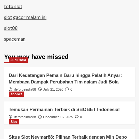
toto slot
slot gacor malam ini
slot88
spaceman
You may have missed
Judi Bola
Dari Kedatangan Pemain Baru hingga Pelatih Anyar:
Membaca Dampak Perubahan Tim dalam Judi Bola
lifeforceindia88
July 21, 2026
0
sbobet
Temukan Permainan Terbaik di SBOBET Indonesia!
lifeforceindia88
December 16, 2025
0
Slot
Situs Slot Neymar88: Pilihan Terbaik dengan Min Depo