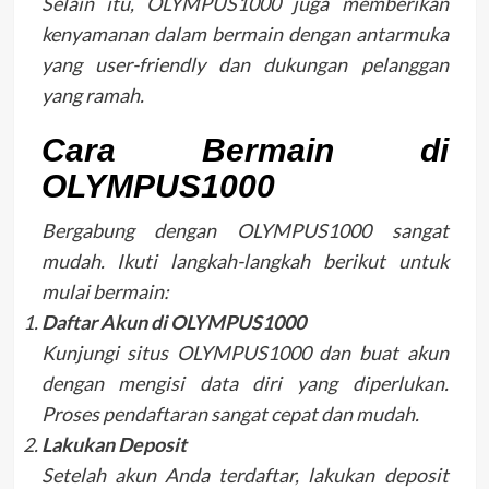
Selain itu, OLYMPUS1000 juga memberikan
kenyamanan dalam bermain dengan antarmuka
yang user-friendly dan dukungan pelanggan
yang ramah.
Cara Bermain di
OLYMPUS1000
Bergabung dengan OLYMPUS1000 sangat
mudah. Ikuti langkah-langkah berikut untuk
mulai bermain:
Daftar Akun di OLYMPUS1000
Kunjungi situs OLYMPUS1000 dan buat akun
dengan mengisi data diri yang diperlukan.
Proses pendaftaran sangat cepat dan mudah.
Lakukan Deposit
Setelah akun Anda terdaftar, lakukan deposit