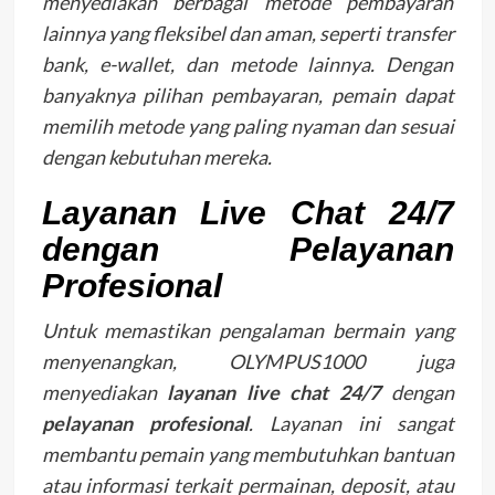
menyediakan berbagai metode pembayaran
lainnya yang fleksibel dan aman, seperti transfer
bank, e-wallet, dan metode lainnya. Dengan
banyaknya pilihan pembayaran, pemain dapat
memilih metode yang paling nyaman dan sesuai
dengan kebutuhan mereka.
Layanan Live Chat 24/7
dengan Pelayanan
Profesional
Untuk memastikan pengalaman bermain yang
menyenangkan, OLYMPUS1000 juga
menyediakan
layanan live chat 24/7
dengan
pelayanan profesional
. Layanan ini sangat
membantu pemain yang membutuhkan bantuan
atau informasi terkait permainan, deposit, atau