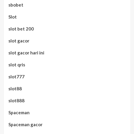
sbobet
Slot
slot bet 200
slot gacor
slot gacor hari ini
slot qris
slot777
slot88
slot888
Spaceman
Spaceman gacor