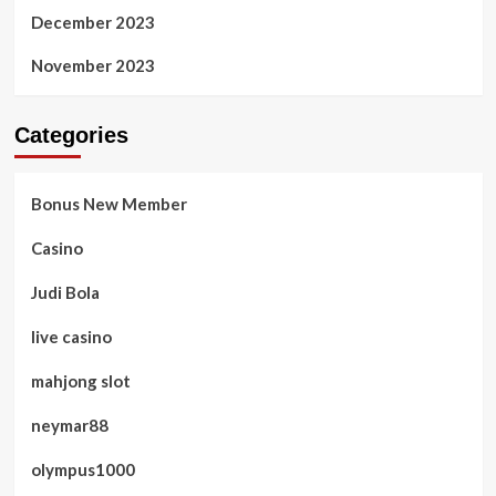
December 2023
November 2023
Categories
Bonus New Member
Casino
Judi Bola
live casino
mahjong slot
neymar88
olympus1000