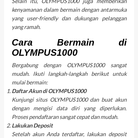
Selain itu, OLYMPUS1000 juga memberikan
kenyamanan dalam bermain dengan antarmuka
yang user-friendly dan dukungan pelanggan
yang ramah.
Cara Bermain di
OLYMPUS1000
Bergabung dengan OLYMPUS1000 sangat
mudah. Ikuti langkah-langkah berikut untuk
mulai bermain:
Daftar Akun di OLYMPUS1000
Kunjungi situs OLYMPUS1000 dan buat akun
dengan mengisi data diri yang diperlukan.
Proses pendaftaran sangat cepat dan mudah.
Lakukan Deposit
Setelah akun Anda terdaftar, lakukan deposit