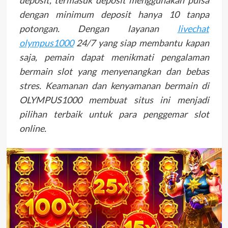
deposit, termasuk deposit menggunakan pulsa
dengan minimum deposit hanya 10 tanpa
potongan. Dengan layanan
livechat
olympus1000
24/7 yang siap membantu kapan
saja, pemain dapat menikmati pengalaman
bermain slot yang menyenangkan dan bebas
stres. Keamanan dan kenyamanan bermain di
OLYMPUS1000 membuat situs ini menjadi
pilihan terbaik untuk para penggemar slot
online.