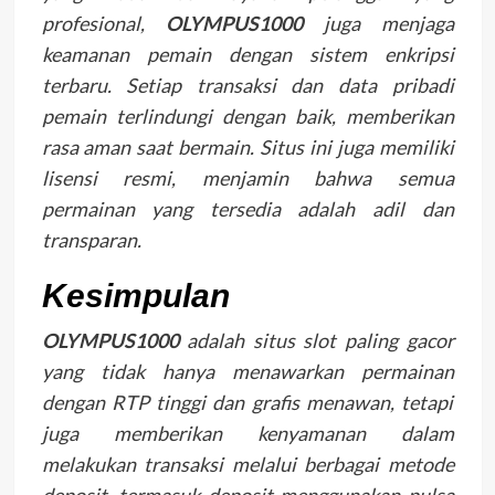
profesional,
OLYMPUS1000
juga menjaga
keamanan pemain dengan sistem enkripsi
terbaru. Setiap transaksi dan data pribadi
pemain terlindungi dengan baik, memberikan
rasa aman saat bermain. Situs ini juga memiliki
lisensi resmi, menjamin bahwa semua
permainan yang tersedia adalah adil dan
transparan.
Kesimpulan
OLYMPUS1000
adalah situs slot paling gacor
yang tidak hanya menawarkan permainan
dengan RTP tinggi dan grafis menawan, tetapi
juga memberikan kenyamanan dalam
melakukan transaksi melalui berbagai metode