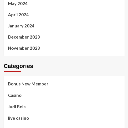
May 2024
April 2024
January 2024
December 2023
November 2023
Categories
Bonus New Member
Casino
Judi Bola
live casino