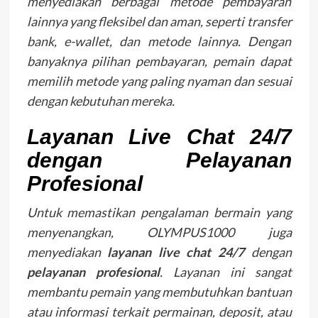
menyediakan berbagai metode pembayaran
lainnya yang fleksibel dan aman, seperti transfer
bank, e-wallet, dan metode lainnya. Dengan
banyaknya pilihan pembayaran, pemain dapat
memilih metode yang paling nyaman dan sesuai
dengan kebutuhan mereka.
Layanan Live Chat 24/7
dengan Pelayanan
Profesional
Untuk memastikan pengalaman bermain yang
menyenangkan, OLYMPUS1000 juga
menyediakan
layanan live chat 24/7
dengan
pelayanan profesional
. Layanan ini sangat
membantu pemain yang membutuhkan bantuan
atau informasi terkait permainan, deposit, atau