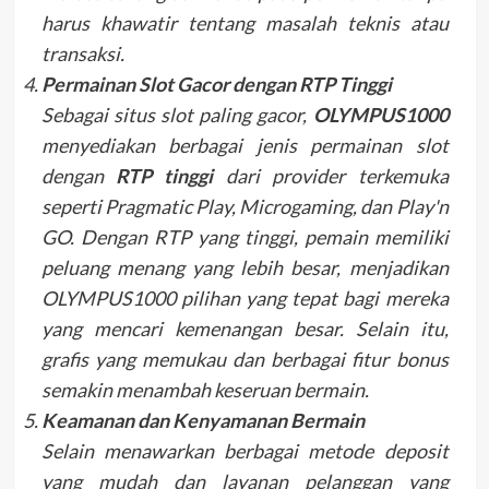
harus khawatir tentang masalah teknis atau
transaksi.
Permainan Slot Gacor dengan RTP Tinggi
Sebagai situs slot paling gacor,
OLYMPUS1000
menyediakan berbagai jenis permainan slot
dengan
RTP tinggi
dari provider terkemuka
seperti Pragmatic Play, Microgaming, dan Play'n
GO. Dengan RTP yang tinggi, pemain memiliki
peluang menang yang lebih besar, menjadikan
OLYMPUS1000 pilihan yang tepat bagi mereka
yang mencari kemenangan besar. Selain itu,
grafis yang memukau dan berbagai fitur bonus
semakin menambah keseruan bermain.
Keamanan dan Kenyamanan Bermain
Selain menawarkan berbagai metode deposit
yang mudah dan layanan pelanggan yang