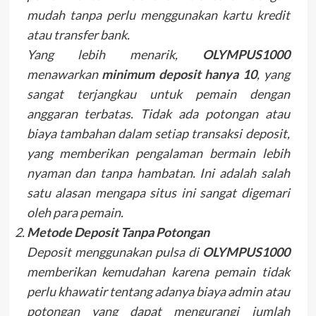
mudah tanpa perlu menggunakan kartu kredit
atau transfer bank.
Yang lebih menarik,
OLYMPUS1000
menawarkan
minimum deposit hanya 10
, yang
sangat terjangkau untuk pemain dengan
anggaran terbatas. Tidak ada potongan atau
biaya tambahan dalam setiap transaksi deposit,
yang memberikan pengalaman bermain lebih
nyaman dan tanpa hambatan. Ini adalah salah
satu alasan mengapa situs ini sangat digemari
oleh para pemain.
Metode Deposit Tanpa Potongan
Deposit menggunakan pulsa di
OLYMPUS1000
memberikan kemudahan karena pemain tidak
perlu khawatir tentang adanya biaya admin atau
potongan yang dapat mengurangi jumlah