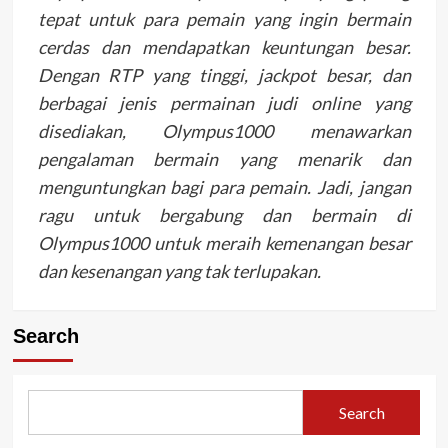
tepat untuk para pemain yang ingin bermain
cerdas dan mendapatkan keuntungan besar.
Dengan RTP yang tinggi, jackpot besar, dan
berbagai jenis permainan judi online yang
disediakan, Olympus1000 menawarkan
pengalaman bermain yang menarik dan
menguntungkan bagi para pemain. Jadi, jangan
ragu untuk bergabung dan bermain di
Olympus1000 untuk meraih kemenangan besar
dan kesenangan yang tak terlupakan.
Search
Search