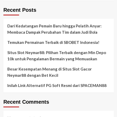
Recent Posts
Dari Kedatangan Pemain Baru hingga Pelatih Anyar:
Membaca Dampak Perubahan Tim dalam Judi Bola
Temukan Permainan Terbaik di SBOBET Indonesia!
Situs Slot Neymar88: Pilihan Terbaik dengan Min Depo
10k untuk Pengalaman Bermain yang Memuaskan
Besar Kesempatan Menang di Situs Slot Gacor
Neymar88 dengan Bet Kecil
Inilah Link Alternatif PG Soft Resmi dari SPACEMAN88
Recent Comments