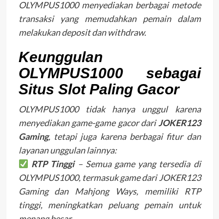
OLYMPUS1000 menyediakan berbagai metode
transaksi yang memudahkan pemain dalam
melakukan deposit dan withdraw.
Keunggulan
OLYMPUS1000 sebagai
Situs Slot Paling Gacor
OLYMPUS1000 tidak hanya unggul karena
menyediakan game-game gacor dari
JOKER123
Gaming
, tetapi juga karena berbagai fitur dan
layanan unggulan lainnya:
RTP Tinggi
– Semua game yang tersedia di
OLYMPUS1000, termasuk game dari JOKER123
Gaming dan Mahjong Ways, memiliki RTP
tinggi, meningkatkan peluang pemain untuk
menang besar.