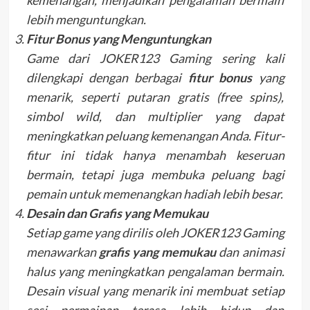
lebih menguntungkan.
Fitur Bonus yang Menguntungkan
Game dari JOKER123 Gaming sering kali
dilengkapi dengan berbagai
fitur bonus
yang
menarik, seperti putaran gratis (free spins),
simbol wild, dan multiplier yang dapat
meningkatkan peluang kemenangan Anda. Fitur-
fitur ini tidak hanya menambah keseruan
bermain, tetapi juga membuka peluang bagi
pemain untuk memenangkan hadiah lebih besar.
Desain dan Grafis yang Memukau
Setiap game yang dirilis oleh JOKER123 Gaming
menawarkan
grafis yang memukau
dan animasi
halus yang meningkatkan pengalaman bermain.
Desain visual yang menarik ini membuat setiap
sesi permainan terasa lebih hidup dan