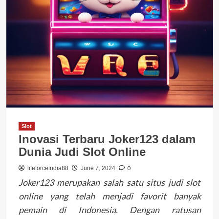
Slot
Inovasi Terbaru Joker123 dalam
Dunia Judi Slot Online
0
lifeforceindia88
June 7, 2024
Joker123 merupakan salah satu situs judi slot
online yang telah menjadi favorit banyak
pemain di Indonesia. Dengan ratusan