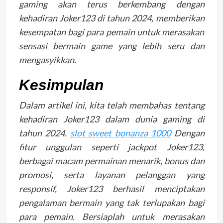
gaming akan terus berkembang dengan
kehadiran Joker123 di tahun 2024, memberikan
kesempatan bagi para pemain untuk merasakan
sensasi bermain game yang lebih seru dan
mengasyikkan.
Kesimpulan
Dalam artikel ini, kita telah membahas tentang
kehadiran Joker123 dalam dunia gaming di
tahun 2024.
slot sweet bonanza 1000
Dengan
fitur unggulan seperti jackpot Joker123,
berbagai macam permainan menarik, bonus dan
promosi, serta layanan pelanggan yang
responsif, Joker123 berhasil menciptakan
pengalaman bermain yang tak terlupakan bagi
para pemain. Bersiaplah untuk merasakan