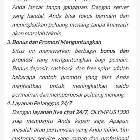
Anda lancar tanpa gangguan. Dengan server
yang handal, Anda bisa fokus bermain dan
meningkatkan peluang menang tanpa khawatir
akan masalah teknis.
Bonus dan Promosi Menguntungkan
Situs ini menawarkan berbagai
bonus dan
promosi
yang menguntungkan bagi pemain.
Bonus deposit, cashback, dan free spins adalah
beberapa contoh promosi yang bisa Anda
manfaatkan untuk meningkatkan saldo
permainan dan memperbesar peluang menang.
Layanan Pelanggan 24/7
Dengan
layanan live chat 24/7
, OLYMPUS1000
siap membantu Anda kapan saja. Apapun
masalah atau pertanyaan yang Anda miliki, tim
customer service yang ramah dan profesional