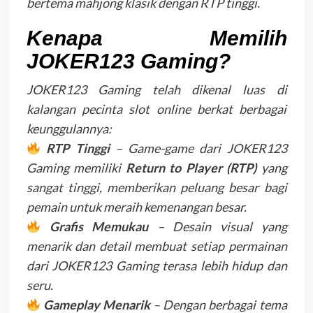
bertema mahjong klasik dengan RTP tinggi.
Kenapa Memilih
JOKER123 Gaming?
JOKER123 Gaming telah dikenal luas di
kalangan pecinta slot online berkat berbagai
keunggulannya:
RTP Tinggi
– Game-game dari JOKER123
Gaming memiliki
Return to Player (RTP)
yang
sangat tinggi, memberikan peluang besar bagi
pemain untuk meraih kemenangan besar.
Grafis Memukau
– Desain visual yang
menarik dan detail membuat setiap permainan
dari JOKER123 Gaming terasa lebih hidup dan
seru.
Gameplay Menarik
– Dengan berbagai tema