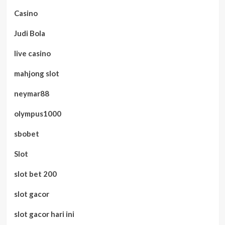
Casino
Judi Bola
live casino
mahjong slot
neymar88
olympus1000
sbobet
Slot
slot bet 200
slot gacor
slot gacor hari ini