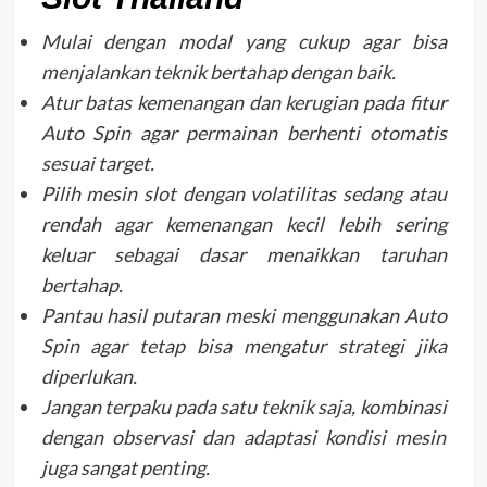
Mulai dengan modal yang cukup agar bisa
menjalankan teknik bertahap dengan baik.
Atur batas kemenangan dan kerugian pada fitur
Auto Spin agar permainan berhenti otomatis
sesuai target.
Pilih mesin slot dengan volatilitas sedang atau
rendah agar kemenangan kecil lebih sering
keluar sebagai dasar menaikkan taruhan
bertahap.
Pantau hasil putaran meski menggunakan Auto
Spin agar tetap bisa mengatur strategi jika
diperlukan.
Jangan terpaku pada satu teknik saja, kombinasi
dengan observasi dan adaptasi kondisi mesin
juga sangat penting.