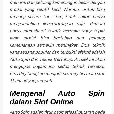
menarik dan peluang kemenangan besar dengan
modal yang relatif kecil. Namun, untuk bisa
menang secara konsisten, tidak cukup hanya
mengandalkan keberuntungan saja. Pemain
harus memahami teknik bermain yang tepat
agar modal bisa bertahan dan peluang
kemenangan semakin meningkat. Dua teknik
yang sedang populer dan terbukti efektif adalah
Auto Spin dan Teknik Bertahap. Artikel ini akan
mengupas bagaimana kedua teknik tersebut
bisa digabungkan menjadi strategi bermain slot
Thailand yang ampuh.
Mengenal Auto Spin
dalam Slot Online
Auto Spin adalah fitur otomatisasi putaran pada