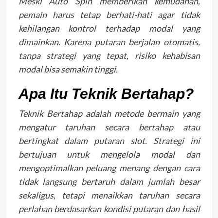
Meski Auto Spin memberikan kemudahan,
pemain harus tetap berhati-hati agar tidak
kehilangan kontrol terhadap modal yang
dimainkan. Karena putaran berjalan otomatis,
tanpa strategi yang tepat, risiko kehabisan
modal bisa semakin tinggi.
Apa Itu Teknik Bertahap?
Teknik Bertahap adalah metode bermain yang
mengatur taruhan secara bertahap atau
bertingkat dalam putaran slot. Strategi ini
bertujuan untuk mengelola modal dan
mengoptimalkan peluang menang dengan cara
tidak langsung bertaruh dalam jumlah besar
sekaligus, tetapi menaikkan taruhan secara
perlahan berdasarkan kondisi putaran dan hasil