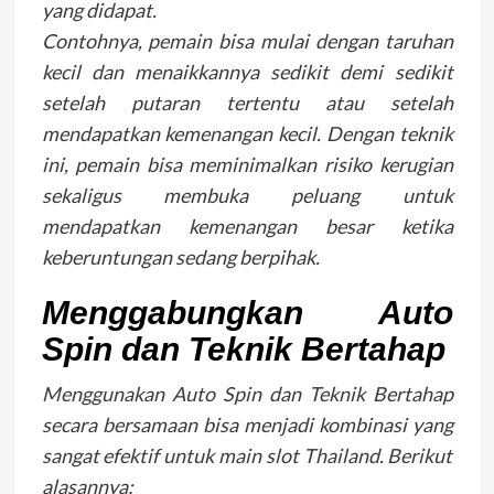
yang didapat.
Contohnya, pemain bisa mulai dengan taruhan
kecil dan menaikkannya sedikit demi sedikit
setelah putaran tertentu atau setelah
mendapatkan kemenangan kecil. Dengan teknik
ini, pemain bisa meminimalkan risiko kerugian
sekaligus membuka peluang untuk
mendapatkan kemenangan besar ketika
keberuntungan sedang berpihak.
Menggabungkan Auto
Spin dan Teknik Bertahap
Menggunakan Auto Spin dan Teknik Bertahap
secara bersamaan bisa menjadi kombinasi yang
sangat efektif untuk main slot Thailand. Berikut
alasannya: