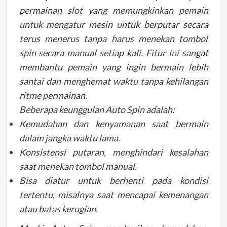
permainan slot yang memungkinkan pemain
untuk mengatur mesin untuk berputar secara
terus menerus tanpa harus menekan tombol
spin secara manual setiap kali. Fitur ini sangat
membantu pemain yang ingin bermain lebih
santai dan menghemat waktu tanpa kehilangan
ritme permainan.
Beberapa keunggulan Auto Spin adalah:
Kemudahan dan kenyamanan saat bermain
dalam jangka waktu lama.
Konsistensi putaran, menghindari kesalahan
saat menekan tombol manual.
Bisa diatur untuk berhenti pada kondisi
tertentu, misalnya saat mencapai kemenangan
atau batas kerugian.