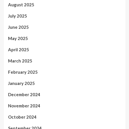
August 2025
July 2025
June 2025
May 2025
April 2025
March 2025
February 2025
January 2025
December 2024
November 2024
October 2024
September 2024