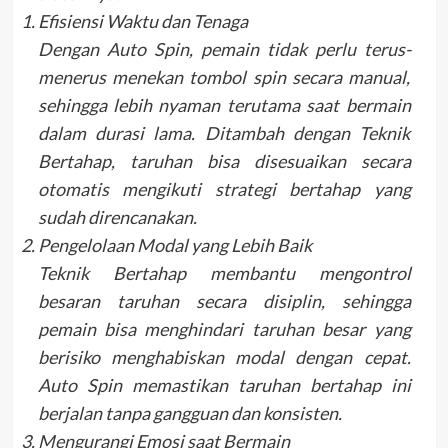
Efisiensi Waktu dan Tenaga
Dengan Auto Spin, pemain tidak perlu terus-
menerus menekan tombol spin secara manual,
sehingga lebih nyaman terutama saat bermain
dalam durasi lama. Ditambah dengan Teknik
Bertahap, taruhan bisa disesuaikan secara
otomatis mengikuti strategi bertahap yang
sudah direncanakan.
Pengelolaan Modal yang Lebih Baik
Teknik Bertahap membantu mengontrol
besaran taruhan secara disiplin, sehingga
pemain bisa menghindari taruhan besar yang
berisiko menghabiskan modal dengan cepat.
Auto Spin memastikan taruhan bertahap ini
berjalan tanpa gangguan dan konsisten.
Mengurangi Emosi saat Bermain