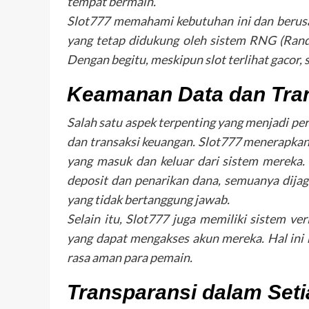
tempat bermain.
Slot777 memahami kebutuhan ini dan berus
yang tetap didukung oleh sistem RNG (Rand
Dengan begitu, meskipun slot terlihat gacor, s
Keamanan Data dan Tran
Salah satu aspek terpenting yang menjadi pe
dan transaksi keuangan. Slot777 menerapkan 
yang masuk dan keluar dari sistem mereka. M
deposit dan penarikan dana, semuanya dijag
yang tidak bertanggung jawab.
Selain itu, Slot777 juga memiliki sistem ve
yang dapat mengakses akun mereka. Hal ini
rasa aman para pemain.
Transparansi dalam Seti