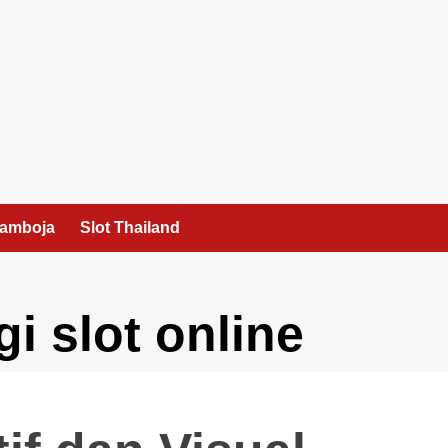
Kamboja
Slot Thailand
i slot online