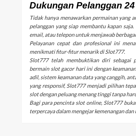
Dukungan Pelanggan 24
Tidak hanya menawarkan permainan yang am
pelanggan yang siap membantu kapan saja. T
email, atau telepon untuk menjawab berbaga
Pelayanan cepat dan profesional ini men
menikmati fitur-fitur menarik di Slot777.
Slot777 telah membuktikan diri sebagai 
bermain slot gacor hari ini dengan keamana
adil, sistem keamanan data yang canggih, an
yang responsif, Slot777 menjadi pilihan tep
slot dengan peluang menang tinggi tanpa har
Bagi para pencinta slot online, Slot777 buk
terpercaya dalam mengejar kemenangan dan h