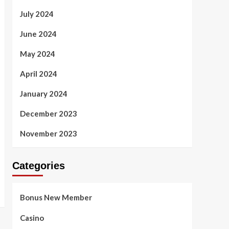
July 2024
June 2024
May 2024
April 2024
January 2024
December 2023
November 2023
Categories
Bonus New Member
Casino