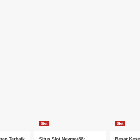
Slot
Slot
nan Terbaik
Situs Slot Neymar88:
Besar Kes