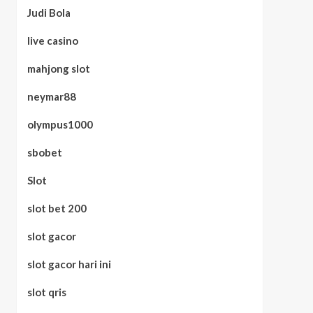
Judi Bola
live casino
mahjong slot
neymar88
olympus1000
sbobet
Slot
slot bet 200
slot gacor
slot gacor hari ini
slot qris