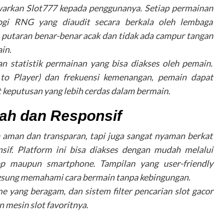
awarkan Slot777 kepada penggunanya. Setiap permainan
ogi RNG yang diaudit secara berkala oleh lembaga
 putaran benar-benar acak dan tidak ada campur tangan
in.
an statistik permainan yang bisa diakses oleh pemain.
to Player) dan frekuensi kemenangan, pemain dapat
keputusan yang lebih cerdas dalam bermain.
dah dan Responsif
 aman dan transparan, tapi juga sangat nyaman berkat
if. Platform ini bisa diakses dengan mudah melalui
op maupun smartphone. Tampilan yang user-friendly
gsung memahami cara bermain tanpa kebingungan.
ame yang beragam, dan sistem filter pencarian slot gacor
mesin slot favoritnya.