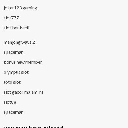
joker123 gaming
slot777
slot bet kecil
mahjong ways 2
spaceman
bonus new member
olympus slot
toto slot
slot gacor malam ini
slot88
spaceman