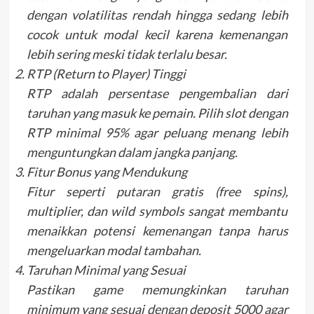
dengan volatilitas rendah hingga sedang lebih
cocok untuk modal kecil karena kemenangan
lebih sering meski tidak terlalu besar.
RTP (Return to Player) Tinggi
RTP adalah persentase pengembalian dari
taruhan yang masuk ke pemain. Pilih slot dengan
RTP minimal 95% agar peluang menang lebih
menguntungkan dalam jangka panjang.
Fitur Bonus yang Mendukung
Fitur seperti putaran gratis (free spins),
multiplier, dan wild symbols sangat membantu
menaikkan potensi kemenangan tanpa harus
mengeluarkan modal tambahan.
Taruhan Minimal yang Sesuai
Pastikan game memungkinkan taruhan
minimum yang sesuai dengan deposit 5000 agar