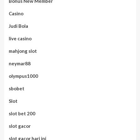
Bonus New Member
Casino
Judi Bola
live casino
mahjong slot
neymar88
olympus1000
sbobet
Slot
slot bet 200
slot gacor
slot gacor hari ini