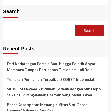
Search
Search
Recent Posts
Dari Kedatangan Pemain Baru hingga Pelatih Anyar:
Membaca Dampak Perubahan Tim dalam Judi Bola
Temukan Permainan Terbaik di SBOBET Indonesia!
Situs Slot Neymar88: Pilihan Terbaik dengan Min Depo
10k untuk Pengalaman Bermain yang Memuaskan
Besar Kesempatan Menang di Situs Slot Gacor
Neymar88 dengan Bet Kecil