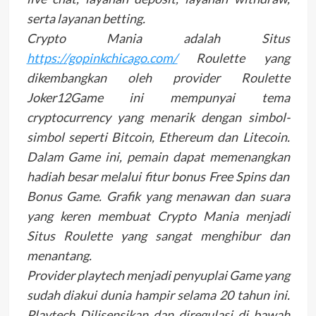
serta layanan betting.
Crypto Mania adalah Situs
https://gopinkchicago.com/
Roulette yang
dikembangkan oleh provider Roulette
Joker12Game ini mempunyai tema
cryptocurrency yang menarik dengan simbol-
simbol seperti Bitcoin, Ethereum dan Litecoin.
Dalam Game ini, pemain dapat memenangkan
hadiah besar melalui fitur bonus Free Spins dan
Bonus Game. Grafik yang menawan dan suara
yang keren membuat Crypto Mania menjadi
Situs Roulette yang sangat menghibur dan
menantang.
Provider playtech menjadi penyuplai Game yang
sudah diakui dunia hampir selama 20 tahun ini.
Playtech Dilisensikan dan diregulasi di bawah