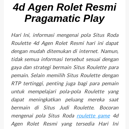
4d Agen Rolet Resmi
Pragamatic Play
Hari Ini, informasi mengenai pola Situs Roda
Roulette 4d Agen Rolet Resmi hari ini dapat
dengan mudah ditemukan di internet. Namun,
tidak semua informasi tersebut sesuai dengan
gaya dan strategi bermain Situs Roulette para
pemain. Selain memilih Situs Roulette dengan
RTP tertinggi, penting juga bagi para pemain
untuk mempelajari pola-pola Roulette yang
dapat meningkatkan peluang mereka saat
bermain di Situs Judi Roulette. Bocoran
mengenai pola Situs Roda
roulette game
4d
Agen Rolet Resmi yang tersedia Hari Ini