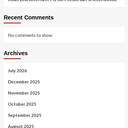
Recent Comments
No comments to show.
Archives
July 2026
December 2025
November 2025
October 2025
September 2025
August 2025