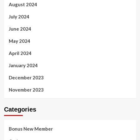
August 2024
July 2024
June 2024
May 2024
April 2024
January 2024
December 2023
November 2023
Categories
Bonus New Member