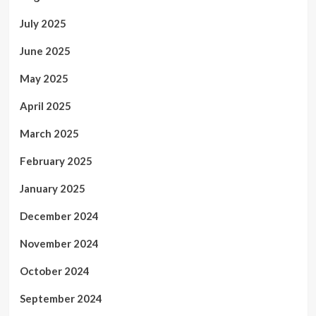
July 2025
June 2025
May 2025
April 2025
March 2025
February 2025
January 2025
December 2024
November 2024
October 2024
September 2024