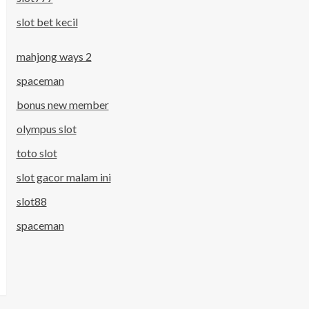
slot bet kecil
mahjong ways 2
spaceman
bonus new member
olympus slot
toto slot
slot gacor malam ini
slot88
spaceman