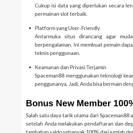
Cukup isi data yang diperlukan secara l
permainan slot terbaik.
Platform yang User-Friendly
Antarmuka situs dirancang agar mud
berpengalaman. Ini membuat pemain dapa
teknis penggunaan.
Keamanan dan Privasi Terjamin
Spaceman88 menggunakan teknologi keama
penggunanya. Jadi, Anda bisa bermain den
Bonus New Member 100%
Salah satu daya tarik utama dari Spaceman88
setelah Anda melakukan pendaftaran dan dep
tambahan saldo sebanyak 100% dari jumlah dep