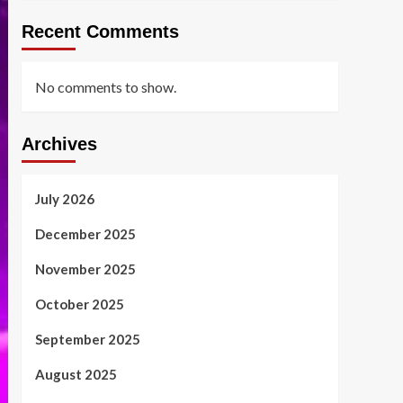
Recent Comments
No comments to show.
Archives
July 2026
December 2025
November 2025
October 2025
September 2025
August 2025