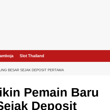
Kamboja
Slot Thailand
TUNG BESAR SEJAK DEPOSIT PERTAMA
kin Pemain Baru
Sejak Deposit