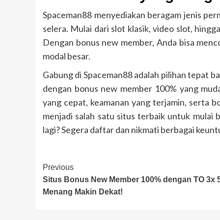
Spaceman88 menyediakan beragam jenis permain
selera. Mulai dari slot klasik, video slot, hing
Dengan bonus new member, Anda bisa mencob
modal besar.
Gabung di Spaceman88 adalah pilihan tepat ba
dengan bonus new member 100% yang mudah 
yang cepat, keamanan yang terjamin, serta
menjadi salah satu situs terbaik untuk mulai
lagi? Segera daftar dan nikmati berbagai keu
Post
Previous
Situs Bonus New Member 100% dengan TO 3x 5
Navigation
Menang Makin Dekat!