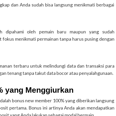
engkap dan Anda sudah bisa langsung menikmati berbagai
ah dipahami oleh pemain baru maupun yang sudah
t fokus menikmati permainan tanpa harus pusing dengan
nan terbaru untuk melindungi data dan transaksi para
gan tenang tanpa takut data bocor atau penyalahgunaan.
 yang Menggiurkan
 adalah bonus new member 100% yang diberikan langsung
osit pertama. Bonus ini artinya Anda akan mendapatkan
osit yang Anda lakukan sebagai modal bermain.