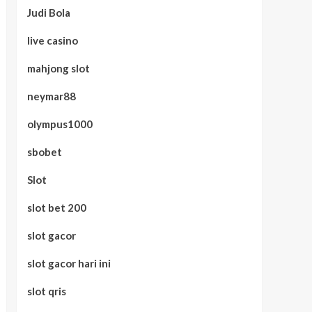
Judi Bola
live casino
mahjong slot
neymar88
olympus1000
sbobet
Slot
slot bet 200
slot gacor
slot gacor hari ini
slot qris