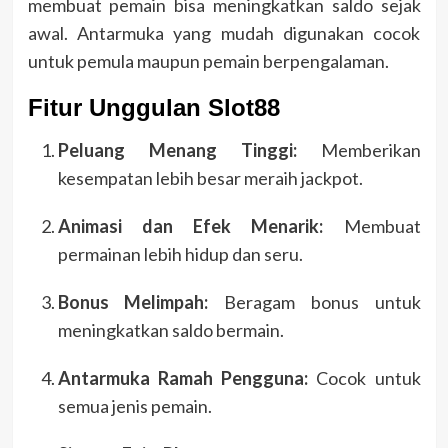
membuat pemain bisa meningkatkan saldo sejak
awal. Antarmuka yang mudah digunakan cocok
untuk pemula maupun pemain berpengalaman.
Fitur Unggulan Slot88
Peluang Menang Tinggi:
Memberikan
kesempatan lebih besar meraih jackpot.
Animasi dan Efek Menarik:
Membuat
permainan lebih hidup dan seru.
Bonus Melimpah:
Beragam bonus untuk
meningkatkan saldo bermain.
Antarmuka Ramah Pengguna:
Cocok untuk
semua jenis pemain.