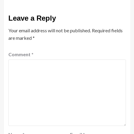
Leave a Reply
Your email address will not be published.
Required fields
are marked
*
Comment
*