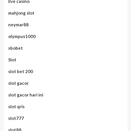
live casino
mahjong slot
neymar88
olympus1000
sbobet
Slot
slot bet 200
slot gacor
slot gacor hari ini
slot qris
slot777
slot88