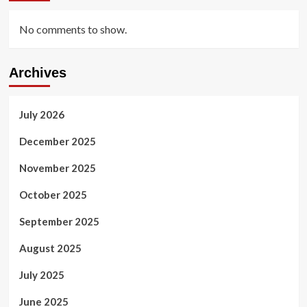
No comments to show.
Archives
July 2026
December 2025
November 2025
October 2025
September 2025
August 2025
July 2025
June 2025