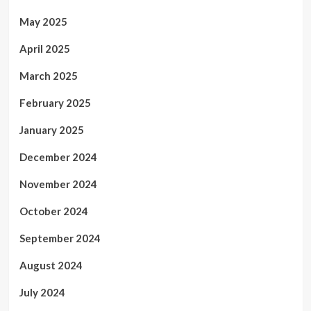
May 2025
April 2025
March 2025
February 2025
January 2025
December 2024
November 2024
October 2024
September 2024
August 2024
July 2024