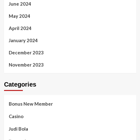
June 2024
May 2024
April 2024
January 2024
December 2023
November 2023
Categories
Bonus New Member
Casino
Judi Bola