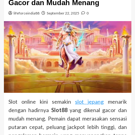
Gacor dan Mudah Menang
lifeforceindia88
September 22, 2025
0
Slot online kini semakin
slot jepang
menarik
dengan hadirnya
Slot88
yang dikenal gacor dan
mudah menang. Pemain dapat merasakan sensasi
putaran cepat, peluang jackpot lebih tinggi, dan