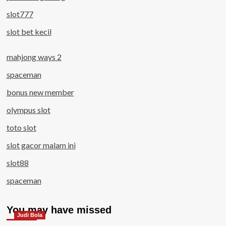
slot777
slot bet kecil
mahjong ways 2
spaceman
bonus new member
olympus slot
toto slot
slot gacor malam ini
slot88
spaceman
You may have missed
Judi Bola