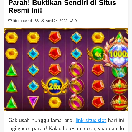
Parah! Buktikan Sendiri di Situs
Resmi Ini!
lifeforceindia88
April 24, 2025
0
Gak usah nunggu lama, bro!
link situs slot
hari ini
lagi gacor parah! Kalau lo belum coba, yaaudah, lo