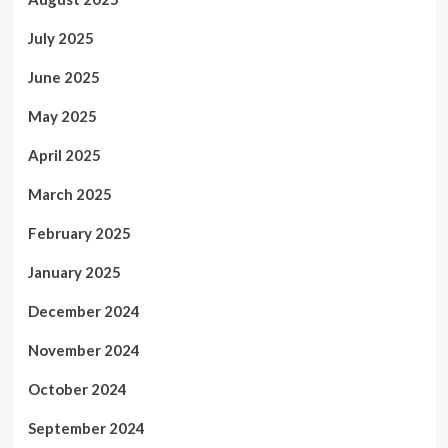
July 2025
June 2025
May 2025
April 2025
March 2025
February 2025
January 2025
December 2024
November 2024
October 2024
September 2024