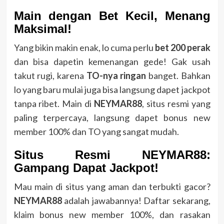
Main dengan Bet Kecil, Menang
Maksimal!
Yang bikin makin enak, lo cuma perlu
bet 200 perak
dan bisa dapetin kemenangan gede! Gak usah
takut rugi, karena
TO-nya ringan
banget. Bahkan
lo yang baru mulai juga bisa langsung dapet jackpot
tanpa ribet. Main di
NEYMAR88
, situs resmi yang
paling terpercaya, langsung dapet bonus new
member 100% dan TO yang sangat mudah.
Situs Resmi NEYMAR88:
Gampang Dapat Jackpot!
Mau main di situs yang aman dan terbukti gacor?
NEYMAR88
adalah jawabannya! Daftar sekarang,
klaim bonus new member 100%, dan rasakan