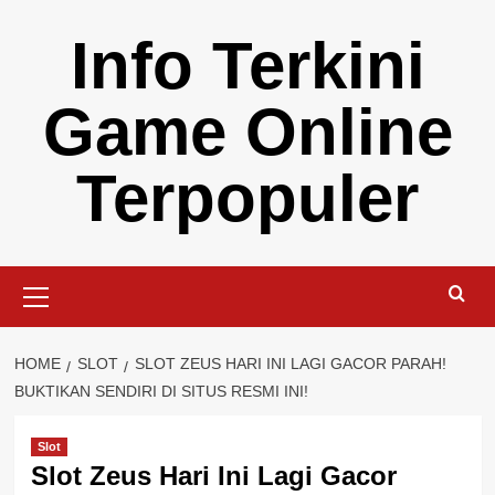
Skip
Info Terkini
to
content
Game Online
Terpopuler
Primary
Menu
HOME
SLOT
SLOT ZEUS HARI INI LAGI GACOR PARAH!
BUKTIKAN SENDIRI DI SITUS RESMI INI!
Slot
Slot Zeus Hari Ini Lagi Gacor