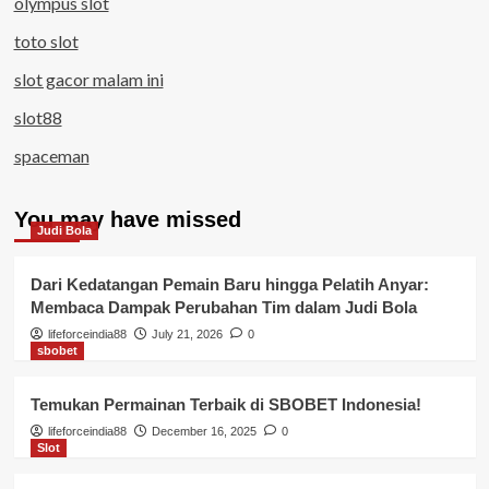
olympus slot
toto slot
slot gacor malam ini
slot88
spaceman
You may have missed
Judi Bola
Dari Kedatangan Pemain Baru hingga Pelatih Anyar:
Membaca Dampak Perubahan Tim dalam Judi Bola
lifeforceindia88
July 21, 2026
0
sbobet
Temukan Permainan Terbaik di SBOBET Indonesia!
lifeforceindia88
December 16, 2025
0
Slot