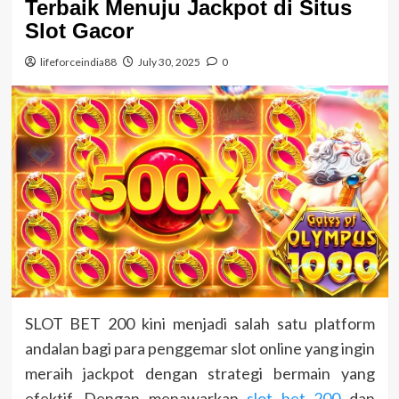
Terbaik Menuju Jackpot di Situs
Slot Gacor
lifeforceindia88
July 30, 2025
0
SLOT BET 200 kini menjadi salah satu platform
andalan bagi para penggemar slot online yang ingin
meraih jackpot dengan strategi bermain yang
efektif. Dengan menawarkan
slot bet 200
dan