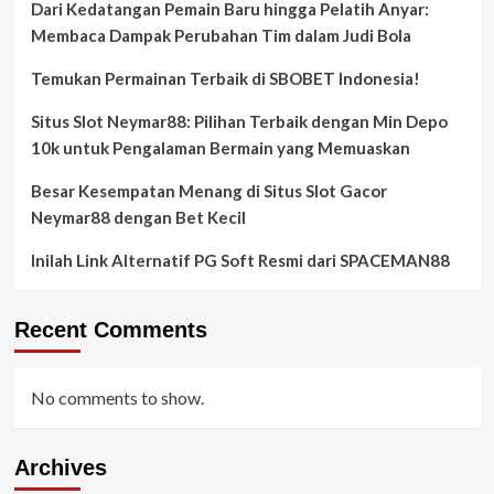
Dari Kedatangan Pemain Baru hingga Pelatih Anyar:
Membaca Dampak Perubahan Tim dalam Judi Bola
Temukan Permainan Terbaik di SBOBET Indonesia!
Situs Slot Neymar88: Pilihan Terbaik dengan Min Depo
10k untuk Pengalaman Bermain yang Memuaskan
Besar Kesempatan Menang di Situs Slot Gacor
Neymar88 dengan Bet Kecil
Inilah Link Alternatif PG Soft Resmi dari SPACEMAN88
Recent Comments
No comments to show.
Archives