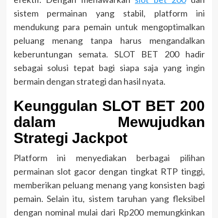
sistem permainan yang stabil, platform ini
mendukung para pemain untuk mengoptimalkan
peluang menang tanpa harus mengandalkan
keberuntungan semata. SLOT BET 200 hadir
sebagai solusi tepat bagi siapa saja yang ingin
bermain dengan strategi dan hasil nyata.
Keunggulan SLOT BET 200
dalam Mewujudkan
Strategi Jackpot
Platform ini menyediakan berbagai pilihan
permainan slot gacor dengan tingkat RTP tinggi,
memberikan peluang menang yang konsisten bagi
pemain. Selain itu, sistem taruhan yang fleksibel
dengan nominal mulai dari Rp200 memungkinkan