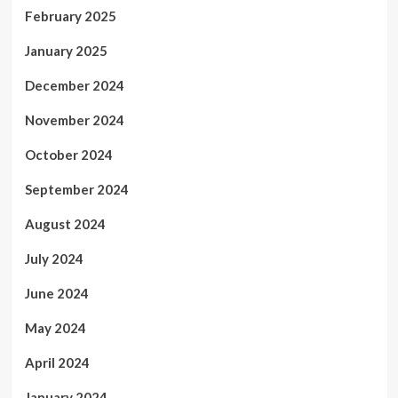
February 2025
January 2025
December 2024
November 2024
October 2024
September 2024
August 2024
July 2024
June 2024
May 2024
April 2024
January 2024