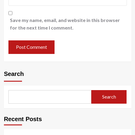
Save my name, email, and website in this browser
for the next time I comment.
Search
Search
Recent Posts