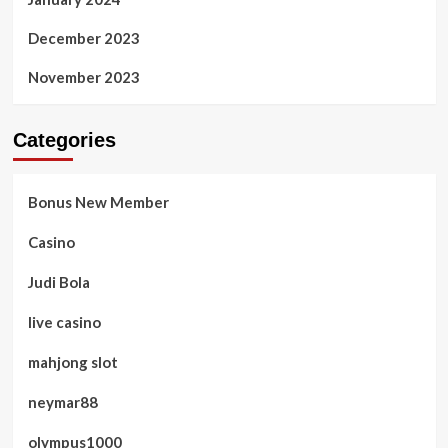
December 2023
November 2023
Categories
Bonus New Member
Casino
Judi Bola
live casino
mahjong slot
neymar88
olympus1000