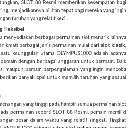
ungkan, SLOT 88 Resmi memberikan kesempatan bagi
ng, menjadikannya pilihan tepat bagi mereka yang ingin
an taruhan yang relatif kecil.
 Fleksibel
 menyediakan berbagai permainan slot menarik lainnya
nikmati berbagai jenis permainan mulai dari
slot klasik
,
h satu keunggulan utama OLYMPUS1000 adalah adanya
emain dengan berbagai anggaran untuk bermain. Baik
as, maupun pemain berpengalaman yang ingin mencoba
erikan banyak opsi untuk memilih taruhan yang sesuai
i
enangan yang tinggi pada hampir semua permainan slot
ada permainan seperti SLOT 88 Resmi, pemain memiliki
angan besar dalam waktu yang relatif singkat. Tingkat
n OLYMPUS1000 sebagai
situs slot paling gacor
, tempat