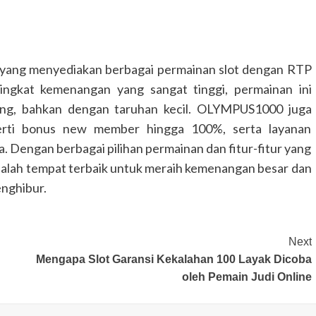
or yang menyediakan berbagai permainan slot dengan RTP
ingkat kemenangan yang sangat tinggi, permainan ini
ng, bahkan dengan taruhan kecil. OLYMPUS1000 juga
erti bonus new member hingga 100%, serta layanan
. Dengan berbagai pilihan permainan dan fitur-fitur yang
alah tempat terbaik untuk meraih kemenangan besar dan
enghibur.
Next
Mengapa Slot Garansi Kekalahan 100 Layak Dicoba
oleh Pemain Judi Online