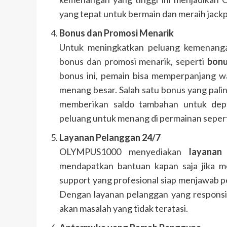
yang tepat untuk bermain dan meraih jackp
Bonus dan Promosi Menarik
Untuk meningkatkan peluang kemenang
bonus dan promosi menarik, seperti
bonu
bonus ini, pemain bisa memperpanjang 
menang besar. Salah satu bonus yang pali
memberikan saldo tambahan untuk dep
peluang untuk menang di permainan seperti
Layanan Pelanggan 24/7
OLYMPUS1000 menyediakan
layanan
mendapatkan bantuan kapan saja jika me
support yang profesional siap menjawab p
Dengan layanan pelanggan yang responsi
akan masalah yang tidak teratasi.