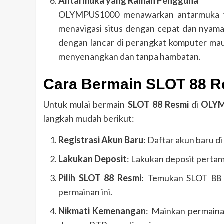
Antarmuka yang Ramah Pengguna
OLYMPUS1000 menawarkan antarmuka
menavigasi situs dengan cepat dan nyaman
dengan lancar di perangkat komputer ma
menyenangkan dan tanpa hambatan.
Cara Bermain SLOT 88 
Untuk mulai bermain
SLOT 88 Resmi
di
OLYM
langkah mudah berikut:
Registrasi Akun Baru
: Daftar akun baru d
Lakukan Deposit
: Lakukan deposit pert
Pilih SLOT 88 Resmi
: Temukan SLOT 88 R
permainan ini.
Nikmati Kemenangan
: Mainkan permain