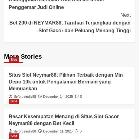
Navigation
Penggemar Judi Online
Next
Bet 200 di NEYMAR88: Taruhan Terjangkau dengan
Slot Gacor dan Peluang Menang Tinggi
More Stories
Slot
Situs Slot Neymar88: Pilihan Terbaik dengan Min
Depo 10k untuk Pengalaman Bermain yang
Memuaskan
lifeforceindia88
December 14, 2025
0
Slot
Besar Kesempatan Menang di Situs Slot Gacor
Neymar88 dengan Bet Kecil
lifeforceindia88
December 11, 2025
0
Slot