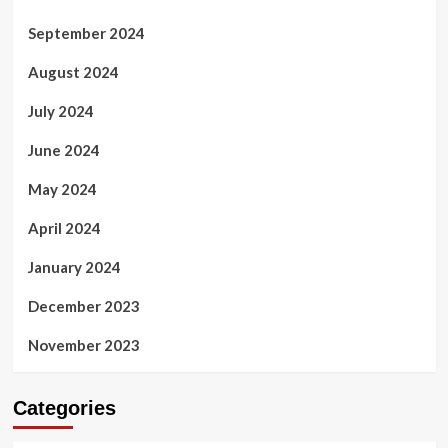
September 2024
August 2024
July 2024
June 2024
May 2024
April 2024
January 2024
December 2023
November 2023
Categories