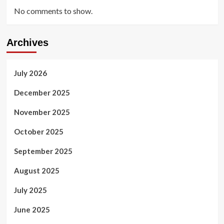
No comments to show.
Archives
July 2026
December 2025
November 2025
October 2025
September 2025
August 2025
July 2025
June 2025