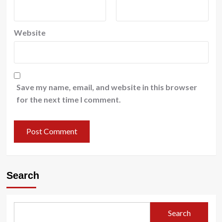
Website
Save my name, email, and website in this browser
for the next time I comment.
Search
Search