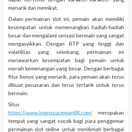
menarik dan memikat.
Dalam permainan slot ini, pemain akan memiliki
kesempatan untuk memenangkan hadiah-hadiah
besar dan mengalami sensasi bermain yang sangat
mengasyikkan. Dengan RTP yang tinggi dan
volatilitas yang seimbang, permainan ini
menawarkan kesempatan bagi pemain untuk
meraih kemenangan yang besar. Dengan berbagai
fitur bonus yang menarik, para pemain akan terus
dibuat penasaran dan terus tertarik untuk terus
bermain.
Situs
https://www.loginspaceman88.com/
merupakan
tempat yang sangat cocok bagi para penggemar
permainan slot online untuk menikmati berbagai