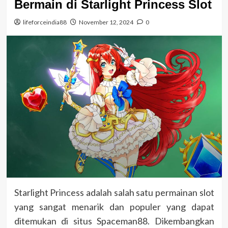
Bermain di Starlight Princess Slot
lifeforceindia88
November 12, 2024
0
Starlight Princess adalah salah satu permainan slot
yang sangat menarik dan populer yang dapat
ditemukan di situs Spaceman88. Dikembangkan