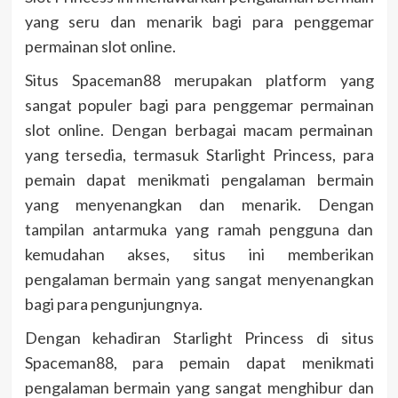
yang seru dan menarik bagi para penggemar
permainan slot online.
Situs Spaceman88 merupakan platform yang
sangat populer bagi para penggemar permainan
slot online. Dengan berbagai macam permainan
yang tersedia, termasuk Starlight Princess, para
pemain dapat menikmati pengalaman bermain
yang menyenangkan dan menarik. Dengan
tampilan antarmuka yang ramah pengguna dan
kemudahan akses, situs ini memberikan
pengalaman bermain yang sangat menyenangkan
bagi para pengunjungnya.
Dengan kehadiran Starlight Princess di situs
Spaceman88, para pemain dapat menikmati
pengalaman bermain yang sangat menghibur dan