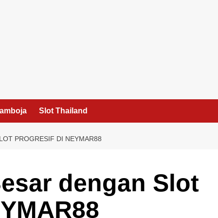
Kamboja
Slot Thailand
LOT PROGRESIF DI NEYMAR88
esar dengan Slot
NEYMAR88