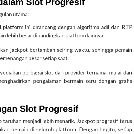
lam Slot Progresif
ulan utama:
i platform ini dirancang dengan algoritma adil dan RTP
in lebih besar dibandingkan platform lainnya.
nkan jackpot bertambah seiring waktu, sehingga pemain
emenangan besar setiap saat.
iakan berbagai slot dari provider ternama, mulai dari
menghadirkan pengalaman bermain seru dengan grafis
an Slot Progresif
taruhan menjadi lebih menarik. Jackpot progresif terus
ukan pemain di seluruh platform. Dengan begitu, setiap