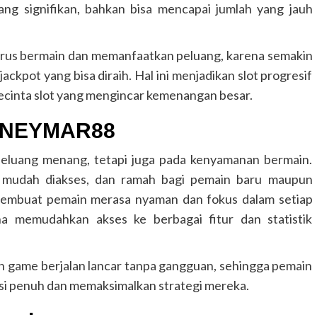
ang signifikan, bahkan bisa mencapai jumlah yang jauh
 terus bermain dan memanfaatkan peluang, karena semakin
ackpot yang bisa diraih. Hal ini menjadikan slot progresif
ecinta slot yang mengincar kemenangan besar.
i NEYMAR88
uang menang, tetapi juga pada kenyamanan bermain.
f, mudah diakses, dan ramah bagi pemain baru maupun
 membuat pemain merasa nyaman dan fokus dalam setiap
na memudahkan akses ke berbagai fitur dan statistik
kan game berjalan lancar tanpa gangguan, sehingga pemain
i penuh dan memaksimalkan strategi mereka.