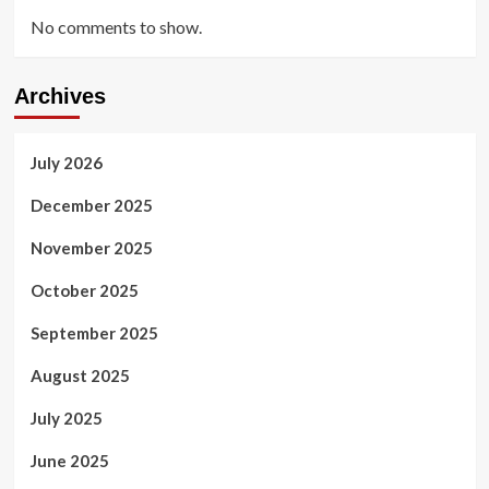
No comments to show.
Archives
July 2026
December 2025
November 2025
October 2025
September 2025
August 2025
July 2025
June 2025