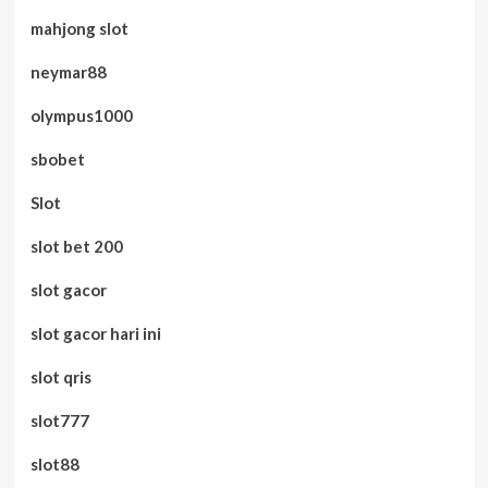
mahjong slot
neymar88
olympus1000
sbobet
Slot
slot bet 200
slot gacor
slot gacor hari ini
slot qris
slot777
slot88