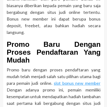
biasanya diberikan kepada pemain yang baru saja
bergabung dengan situs judi online tertentu.
Bonus new member ini dapat berupa bonus
deposit, freebet, atau bahkan hadiah secara
langsung.
Promo Baru Dengan
Proses Pendaftaran Yang
Mudah
Promo baru dengan proses pendaftaran yang
mudah telah menjadi salah satu pilihan utama bagi
para pemain judi online.
slot bonus new member
Dengan adanya promo ini, pemain memiliki
kesempatan untuk mendapatkan hadiah tambahan
saat pertama kali bergabung dengan situs judi