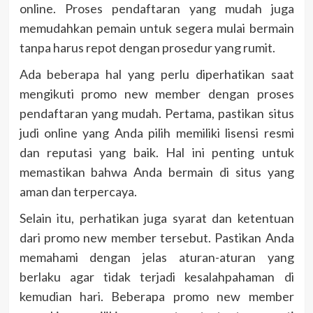
online. Proses pendaftaran yang mudah juga
memudahkan pemain untuk segera mulai bermain
tanpa harus repot dengan prosedur yang rumit.
Ada beberapa hal yang perlu diperhatikan saat
mengikuti promo new member dengan proses
pendaftaran yang mudah. Pertama, pastikan situs
judi online yang Anda pilih memiliki lisensi resmi
dan reputasi yang baik. Hal ini penting untuk
memastikan bahwa Anda bermain di situs yang
aman dan terpercaya.
Selain itu, perhatikan juga syarat dan ketentuan
dari promo new member tersebut. Pastikan Anda
memahami dengan jelas aturan-aturan yang
berlaku agar tidak terjadi kesalahpahaman di
kemudian hari. Beberapa promo new member