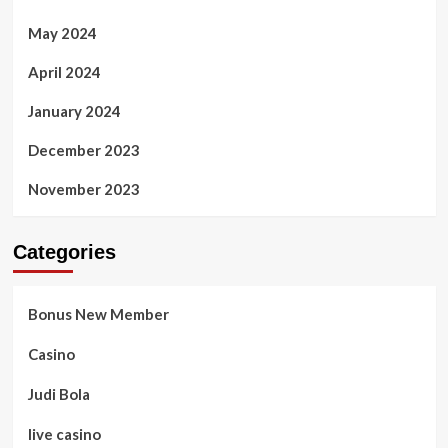
May 2024
April 2024
January 2024
December 2023
November 2023
Categories
Bonus New Member
Casino
Judi Bola
live casino