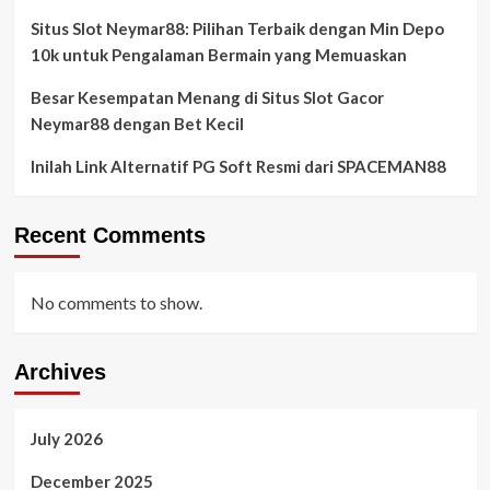
Situs Slot Neymar88: Pilihan Terbaik dengan Min Depo
10k untuk Pengalaman Bermain yang Memuaskan
Besar Kesempatan Menang di Situs Slot Gacor
Neymar88 dengan Bet Kecil
Inilah Link Alternatif PG Soft Resmi dari SPACEMAN88
Recent Comments
No comments to show.
Archives
July 2026
December 2025