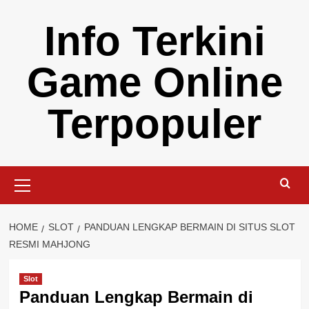
Skip
Info Terkini
to
content
Game Online
Terpopuler
Primary
Menu
HOME
SLOT
PANDUAN LENGKAP BERMAIN DI SITUS SLOT
RESMI MAHJONG
Slot
Panduan Lengkap Bermain di