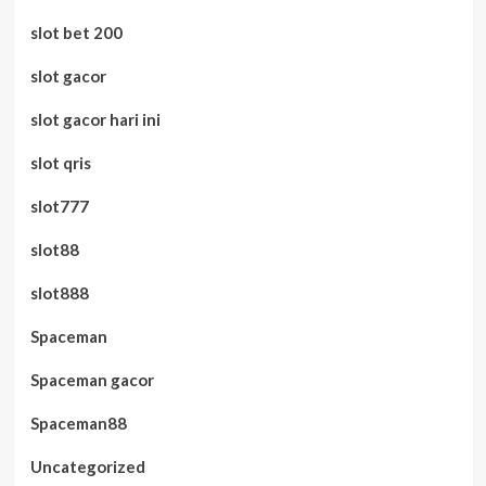
slot bet 200
slot gacor
slot gacor hari ini
slot qris
slot777
slot88
slot888
Spaceman
Spaceman gacor
Spaceman88
Uncategorized