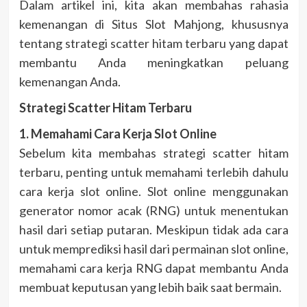
Dalam artikel ini, kita akan membahas rahasia
kemenangan di Situs Slot Mahjong, khususnya
tentang strategi scatter hitam terbaru yang dapat
membantu Anda meningkatkan peluang
kemenangan Anda.
Strategi Scatter Hitam Terbaru
1. Memahami Cara Kerja Slot Online
Sebelum kita membahas strategi scatter hitam
terbaru, penting untuk memahami terlebih dahulu
cara kerja slot online. Slot online menggunakan
generator nomor acak (RNG) untuk menentukan
hasil dari setiap putaran. Meskipun tidak ada cara
untuk memprediksi hasil dari permainan slot online,
memahami cara kerja RNG dapat membantu Anda
membuat keputusan yang lebih baik saat bermain.