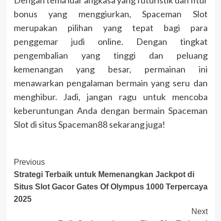
Dengan tema luar angkasa yang futuristik dan fitur
bonus yang menggiurkan, Spaceman Slot
merupakan pilihan yang tepat bagi para
penggemar judi online. Dengan tingkat
pengembalian yang tinggi dan peluang
kemenangan yang besar, permainan ini
menawarkan pengalaman bermain yang seru dan
menghibur. Jadi, jangan ragu untuk mencoba
keberuntungan Anda dengan bermain Spaceman
Slot di situs Spaceman88 sekarang juga!
Post
Previous
Strategi Terbaik untuk Memenangkan Jackpot di
Navigation
Situs Slot Gacor Gates Of Olympus 1000 Terpercaya
2025
Next