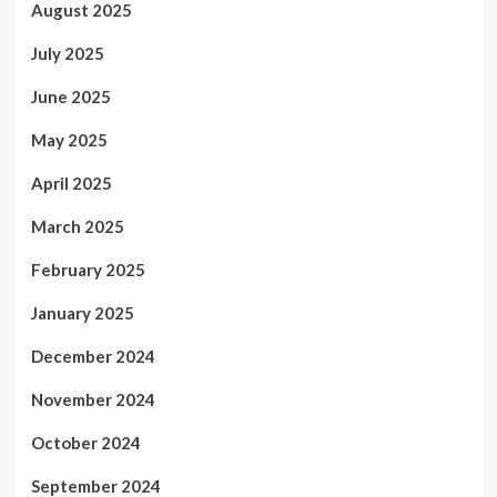
August 2025
July 2025
June 2025
May 2025
April 2025
March 2025
February 2025
January 2025
December 2024
November 2024
October 2024
September 2024