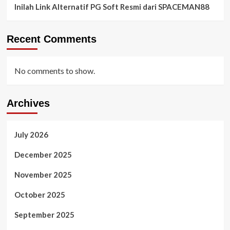
Inilah Link Alternatif PG Soft Resmi dari SPACEMAN88
Recent Comments
No comments to show.
Archives
July 2026
December 2025
November 2025
October 2025
September 2025