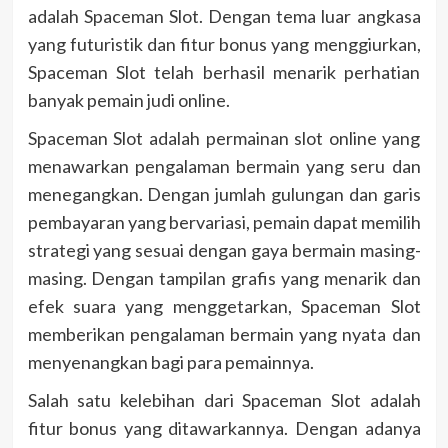
adalah Spaceman Slot. Dengan tema luar angkasa
yang futuristik dan fitur bonus yang menggiurkan,
Spaceman Slot telah berhasil menarik perhatian
banyak pemain judi online.
Spaceman Slot adalah permainan slot online yang
menawarkan pengalaman bermain yang seru dan
menegangkan. Dengan jumlah gulungan dan garis
pembayaran yang bervariasi, pemain dapat memilih
strategi yang sesuai dengan gaya bermain masing-
masing. Dengan tampilan grafis yang menarik dan
efek suara yang menggetarkan, Spaceman Slot
memberikan pengalaman bermain yang nyata dan
menyenangkan bagi para pemainnya.
Salah satu kelebihan dari Spaceman Slot adalah
fitur bonus yang ditawarkannya. Dengan adanya