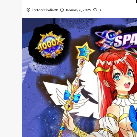
lifeforceindia88
January 6, 2025
0