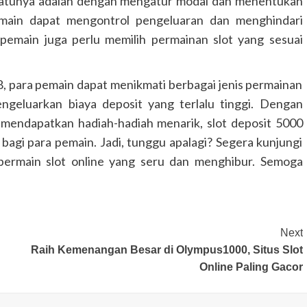
satunya adalah dengan mengatur modal dan menentukan
emain dapat mengontrol pengeluaran dan menghindari
a pemain juga perlu memilih permainan slot yang sesuai
, para pemain dapat menikmati berbagai jenis permainan
ngeluarkan biaya deposit yang terlalu tinggi. Dengan
mendapatkan hadiah-hadiah menarik, slot deposit 5000
gi para pemain. Jadi, tunggu apalagi? Segera kunjungi
bermain slot online yang seru dan menghibur. Semoga
Next
Raih Kemenangan Besar di Olympus1000, Situs Slot
Online Paling Gacor