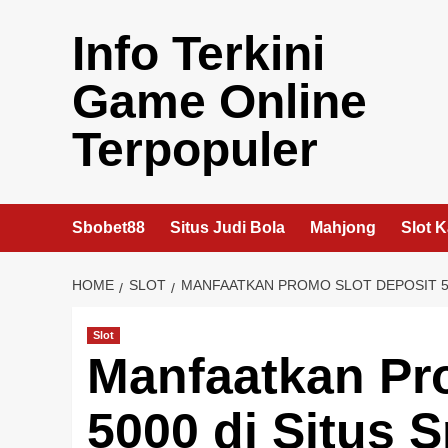
Skip
to
Info Terkini
content
Game Online
Terpopuler
Sbobet88
Situs Judi Bola
Mahjong
Slot 
HOME
SLOT
MANFAATKAN PROMO SLOT DEPOSIT 5
Slot
Manfaatkan Pr
5000 di Situs