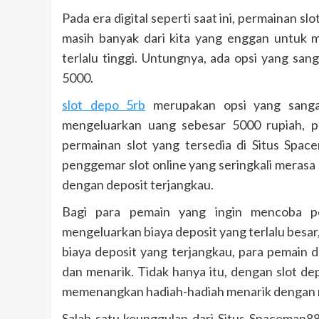
Pada era digital seperti saat ini, permainan s
masih banyak dari kita yang enggan untuk m
terlalu tinggi. Untungnya, ada opsi yang san
5000.
slot depo 5rb
merupakan opsi yang sanga
mengeluarkan uang sebesar 5000 rupiah, p
permainan slot yang tersedia di Situs Spac
penggemar slot online yang seringkali merasa
dengan deposit terjangkau.
Bagi para pemain yang ingin mencoba pe
mengeluarkan biaya deposit yang terlalu besar,
biaya deposit yang terjangkau, para pemain d
dan menarik. Tidak hanya itu, dengan slot de
memenangkan hadiah-hadiah menarik dengan 
Salah satu keunggulan dari Situs Spaceman8