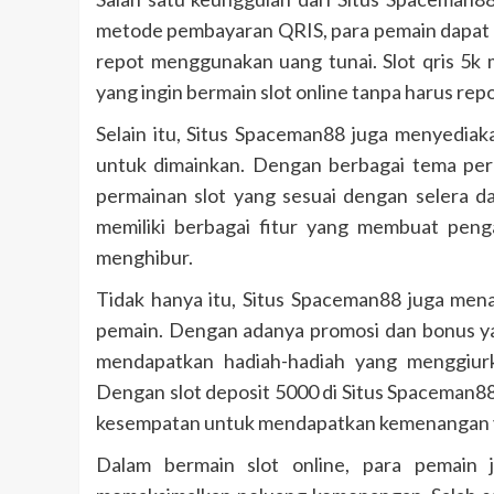
metode pembayaran QRIS, para pemain dapat 
repot menggunakan uang tunai. Slot qris 5k m
yang ingin bermain slot online tanpa harus rep
Selain itu, Situs Spaceman88 juga menyediak
untuk dimainkan. Dengan berbagai tema per
permainan slot yang sesuai dengan selera d
memiliki berbagai fitur yang membuat pen
menghibur.
Tidak hanya itu, Situs Spaceman88 juga men
pemain. Dengan adanya promosi dan bonus ya
mendapatkan hadiah-hadiah yang menggiurk
Dengan slot deposit 5000 di Situs Spaceman8
kesempatan untuk mendapatkan kemenangan y
Dalam bermain slot online, para pemain 