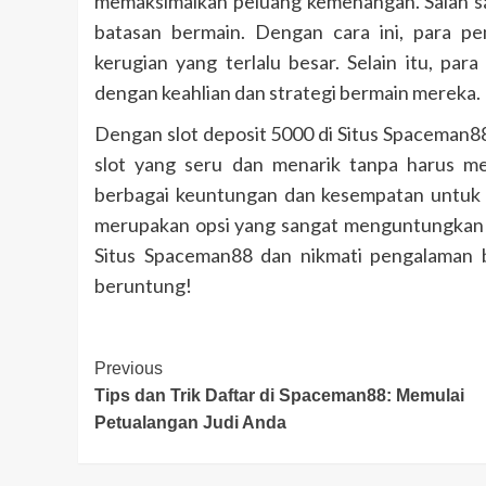
memaksimalkan peluang kemenangan. Salah 
batasan bermain. Dengan cara ini, para p
kerugian yang terlalu besar. Selain itu, par
dengan keahlian dan strategi bermain mereka.
Dengan slot deposit 5000 di Situs Spaceman88
slot yang seru dan menarik tanpa harus me
berbagai keuntungan dan kesempatan untuk 
merupakan opsi yang sangat menguntungkan ba
Situs Spaceman88 dan nikmati pengalaman 
beruntung!
Post
Previous
Tips dan Trik Daftar di Spaceman88: Memulai
Navigation
Petualangan Judi Anda