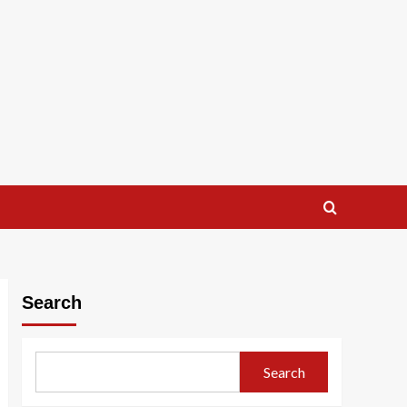
Search
Search