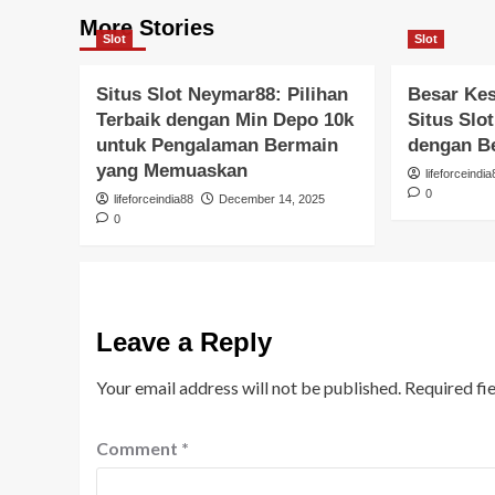
More Stories
Slot
Slot
Situs Slot Neymar88: Pilihan
Besar Ke
Terbaik dengan Min Depo 10k
Situs Slo
untuk Pengalaman Bermain
dengan Be
yang Memuaskan
lifeforceindi
0
lifeforceindia88
December 14, 2025
0
Leave a Reply
Your email address will not be published.
Required fi
Comment
*