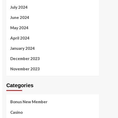
July 2024
June 2024
May 2024
April 2024
January 2024
December 2023
November 2023
Categories
Bonus New Member
Casino