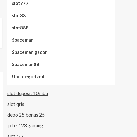
slot777
slot88
slot888
Spaceman
Spaceman gacor
Spaceman88
Uncategorized
slot deposit 10 ribu
slot qris
depo 25 bonus 25
joker123 gaming
slot777