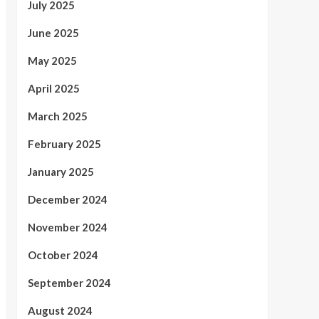
July 2025
June 2025
May 2025
April 2025
March 2025
February 2025
January 2025
December 2024
November 2024
October 2024
September 2024
August 2024