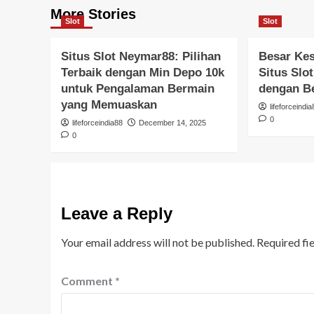
More Stories
Slot
Slot
Situs Slot Neymar88: Pilihan
Besar Ke
Terbaik dengan Min Depo 10k
Situs Slo
untuk Pengalaman Bermain
dengan Be
yang Memuaskan
lifeforceindi
0
lifeforceindia88
December 14, 2025
0
Leave a Reply
Your email address will not be published.
Required fi
Comment
*