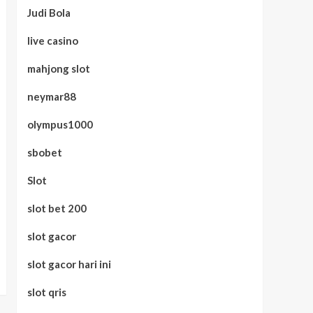
Judi Bola
live casino
mahjong slot
neymar88
olympus1000
sbobet
Slot
slot bet 200
slot gacor
slot gacor hari ini
slot qris