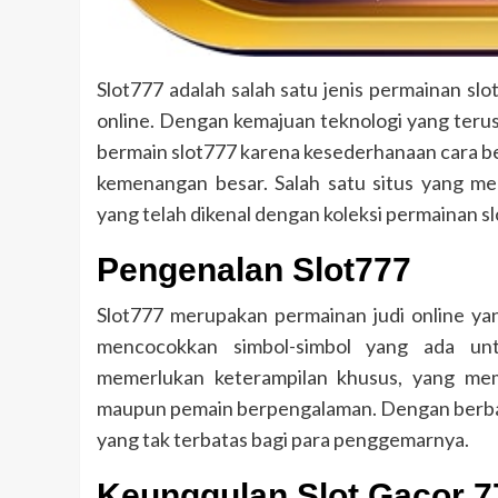
Slot777 adalah salah satu jenis permainan sl
online. Dengan kemajuan teknologi yang teru
bermain slot777 karena kesederhanaan cara 
kemenangan besar. Salah satu situs yang m
yang telah dikenal dengan koleksi permainan sl
Pengenalan Slot777
Slot777 merupakan permainan judi online 
mencocokkan simbol-simbol yang ada un
memerlukan keterampilan khusus, yang mem
maupun pemain berpengalaman. Dengan berbag
yang tak terbatas bagi para penggemarnya.
Keunggulan Slot Gacor 7