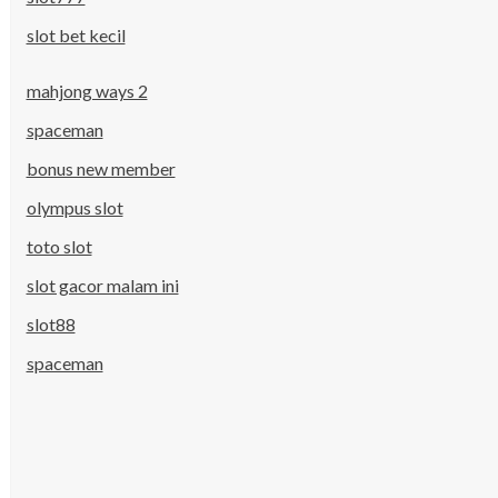
slot bet kecil
mahjong ways 2
spaceman
bonus new member
olympus slot
toto slot
slot gacor malam ini
slot88
spaceman