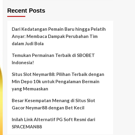
Recent Posts
Dari Kedatangan Pemain Baru hingga Pelatih
Anyar: Membaca Dampak Perubahan Tim
dalam Judi Bola
Temukan Permainan Terbaik di SBOBET
Indonesia!
Situs Slot Neymar88: Pilihan Terbaik dengan
Min Depo 10k untuk Pengalaman Bermain
yang Memuaskan
Besar Kesempatan Menang di Situs Slot
Gacor Neymar88 dengan Bet Kecil
Inilah Link Alternatif PG Soft Resmi dari
SPACEMAN88