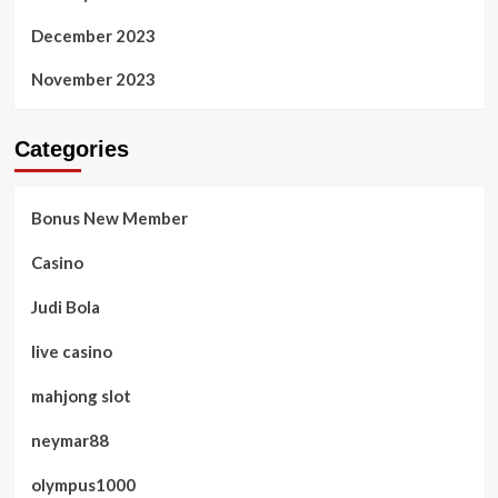
December 2023
November 2023
Categories
Bonus New Member
Casino
Judi Bola
live casino
mahjong slot
neymar88
olympus1000