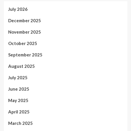
July 2026
December 2025
November 2025
October 2025
September 2025
August 2025
July 2025
June 2025
May 2025
April 2025
March 2025