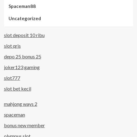
Spaceman88
Uncategorized
slot deposit 10 ribu
slot qris
depo 25 bonus 25
joker123 gaming
slot777
slot bet kecil
mahjong ways 2
spaceman
bonus new member
olympus slot