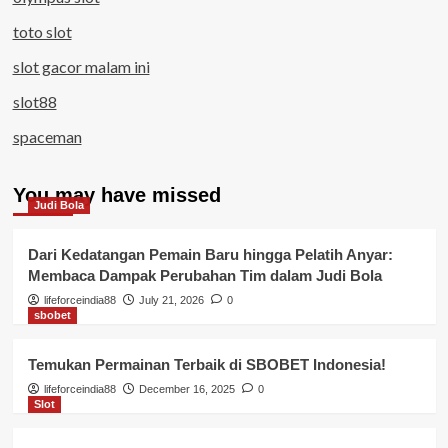
toto slot
slot gacor malam ini
slot88
spaceman
You may have missed
Judi Bola
Dari Kedatangan Pemain Baru hingga Pelatih Anyar:
Membaca Dampak Perubahan Tim dalam Judi Bola
lifeforceindia88
July 21, 2026
0
sbobet
Temukan Permainan Terbaik di SBOBET Indonesia!
lifeforceindia88
December 16, 2025
0
Slot