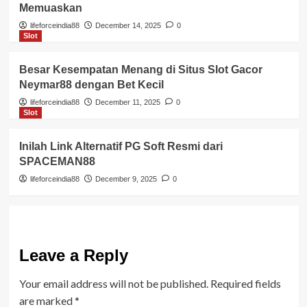
Memuaskan
lifeforceindia88
December 14, 2025
0
Slot
Besar Kesempatan Menang di Situs Slot Gacor
Neymar88 dengan Bet Kecil
lifeforceindia88
December 11, 2025
0
Slot
Inilah Link Alternatif PG Soft Resmi dari
SPACEMAN88
lifeforceindia88
December 9, 2025
0
Leave a Reply
Your email address will not be published.
Required fields
are marked
*