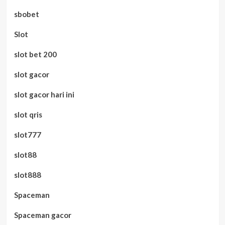
sbobet
Slot
slot bet 200
slot gacor
slot gacor hari ini
slot qris
slot777
slot88
slot888
Spaceman
Spaceman gacor