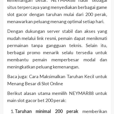
situs terpercaya yang menyediakan berbagai game
slot gacor dengan taruhan mulai dari 200 perak,
menawarkan peluang menang optimal setiap hari.
Dengan dukungan server stabil dan akses yang
mudah melalui link resmi, pemain dapat menikmati
permainan tanpa gangguan teknis. Selain itu,
berbagai promo menarik selalu tersedia untuk
membantu pemain memperbesar modal dan
meningkatkan peluang kemenangan.
Baca juga: Cara Maksimalkan Taruhan Kecil untuk
Menang Besar di Slot Online
Berikut alasan utama memilih NEYMAR88 untuk
main slot gacor bet 200 perak:
Taruhan minimal 200 perak
memberikan