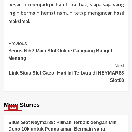
besar. Ini menjadi pilihan tepat bagi siapa saja yang
ingin bermain hemat namun tetap mengincar hasil
maksimal.
Post
Previous
Serius Nih? Main Slot Online Gampang Banget
Navigation
Menang!
Next
Link Situs Slot Gacor Hari Ini Terbaru di NEYMAR88
Slot88
More Stories
Slot
Situs Slot Neymar88: Pilihan Terbaik dengan Min
Depo 10k untuk Pengalaman Bermain yang