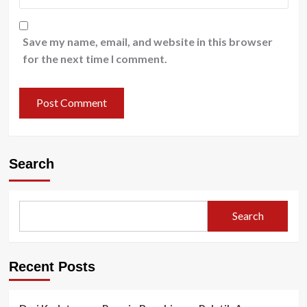
Save my name, email, and website in this browser
for the next time I comment.
Search
Search
Recent Posts