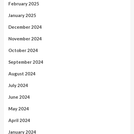
February 2025
January 2025
December 2024
November 2024
October 2024
September 2024
August 2024
July 2024
June 2024
May 2024
April 2024
January 2024