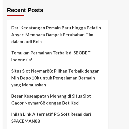
Recent Posts
Dari Kedatangan Pemain Baru hingga Pelatih
Anyar: Membaca Dampak Perubahan Tim
dalam Judi Bola
Temukan Permainan Terbaik di SBOBET
Indonesia!
Situs Slot Neymar88: Pilihan Terbaik dengan
Min Depo 10k untuk Pengalaman Bermain
yang Memuaskan
Besar Kesempatan Menang di Situs Slot
Gacor Neymar88 dengan Bet Kecil
Inilah Link Alternatif PG Soft Resmi dari
SPACEMAN88