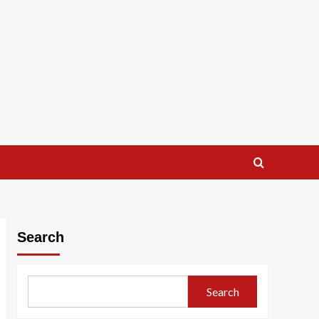
Search
Search