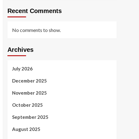
Recent Comments
No comments to show.
Archives
July 2026
December 2025
November 2025
October 2025
September 2025
August 2025