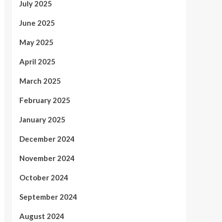
July 2025
June 2025
May 2025
April 2025
March 2025
February 2025
January 2025
December 2024
November 2024
October 2024
September 2024
August 2024