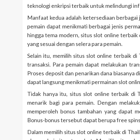
teknologi enkripsi terbaik untuk melindungi in
Manfaat kedua adalah ketersediaan berbagai j
pemain dapat menikmati berbagai jenis perma
hingga tema modern, situs slot online terbaik
yang sesuai dengan selera para pemain.
Selain itu, memilih situs slot online terbaik
transaksi. Para pemain dapat melakukan tra
Proses deposit dan penarikan dana biasanya d
dapat langsung menikmati permainan slot onli
Tidak hanya itu, situs slot online terbaik 
menarik bagi para pemain. Dengan melakuk
memperoleh bonus tambahan yang dapat men
Bonus-bonus tersebut dapat berupa free spins
Dalam memilih situs slot online terbaik di Th