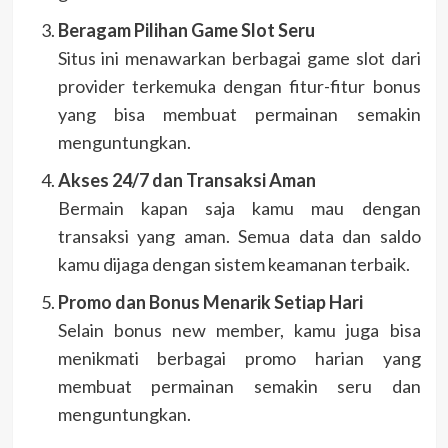
Beragam Pilihan Game Slot Seru
Situs ini menawarkan berbagai game slot dari
provider terkemuka dengan fitur-fitur bonus
yang bisa membuat permainan semakin
menguntungkan.
Akses 24/7 dan Transaksi Aman
Bermain kapan saja kamu mau dengan
transaksi yang aman. Semua data dan saldo
kamu dijaga dengan sistem keamanan terbaik.
Promo dan Bonus Menarik Setiap Hari
Selain bonus new member, kamu juga bisa
menikmati berbagai promo harian yang
membuat permainan semakin seru dan
menguntungkan.