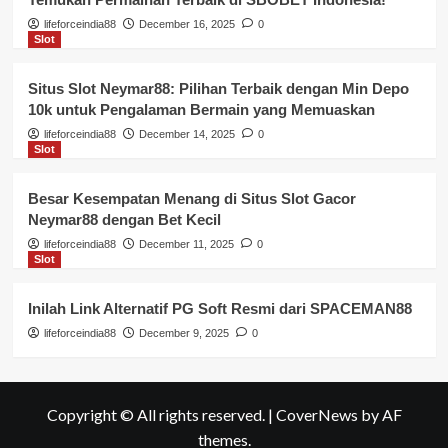
lifeforceindia88
December 16, 2025
0
Slot
Situs Slot Neymar88: Pilihan Terbaik dengan Min Depo
10k untuk Pengalaman Bermain yang Memuaskan
lifeforceindia88
December 14, 2025
0
Slot
Besar Kesempatan Menang di Situs Slot Gacor
Neymar88 dengan Bet Kecil
lifeforceindia88
December 11, 2025
0
Slot
Inilah Link Alternatif PG Soft Resmi dari SPACEMAN88
lifeforceindia88
December 9, 2025
0
Copyright © All rights reserved.
|
CoverNews
by AF
themes.