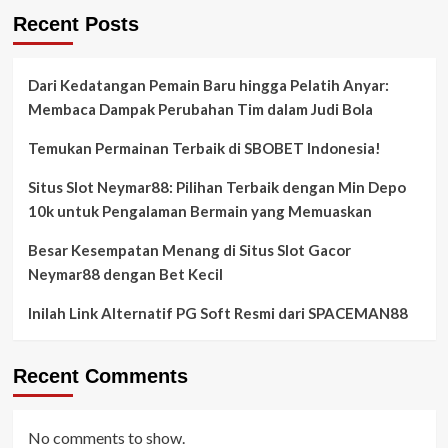
Recent Posts
Dari Kedatangan Pemain Baru hingga Pelatih Anyar:
Membaca Dampak Perubahan Tim dalam Judi Bola
Temukan Permainan Terbaik di SBOBET Indonesia!
Situs Slot Neymar88: Pilihan Terbaik dengan Min Depo
10k untuk Pengalaman Bermain yang Memuaskan
Besar Kesempatan Menang di Situs Slot Gacor
Neymar88 dengan Bet Kecil
Inilah Link Alternatif PG Soft Resmi dari SPACEMAN88
Recent Comments
No comments to show.