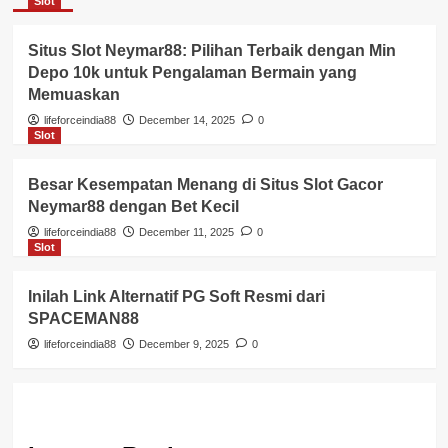
Slot
Situs Slot Neymar88: Pilihan Terbaik dengan Min
Depo 10k untuk Pengalaman Bermain yang
Memuaskan
lifeforceindia88
December 14, 2025
0
Slot
Besar Kesempatan Menang di Situs Slot Gacor
Neymar88 dengan Bet Kecil
lifeforceindia88
December 11, 2025
0
Slot
Inilah Link Alternatif PG Soft Resmi dari
SPACEMAN88
lifeforceindia88
December 9, 2025
0