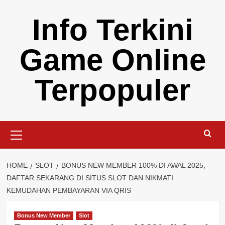
Skip
Info Terkini
to
content
Game Online
Terpopuler
Primary
Menu
HOME
SLOT
BONUS NEW MEMBER 100% DI AWAL 2025,
DAFTAR SEKARANG DI SITUS SLOT DAN NIKMATI
KEMUDAHAN PEMBAYARAN VIA QRIS
Bonus New Member
Slot