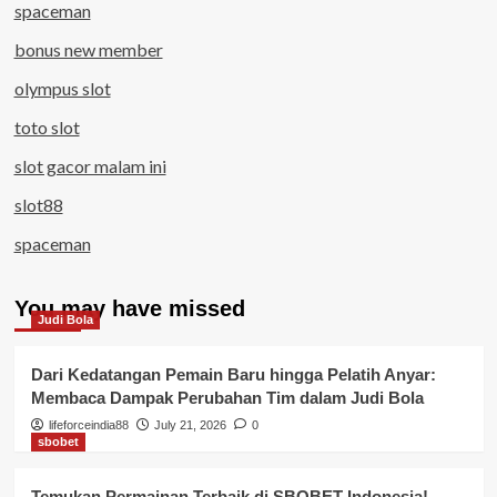
spaceman
bonus new member
olympus slot
toto slot
slot gacor malam ini
slot88
spaceman
You may have missed
Judi Bola
Dari Kedatangan Pemain Baru hingga Pelatih Anyar:
Membaca Dampak Perubahan Tim dalam Judi Bola
lifeforceindia88
July 21, 2026
0
sbobet
Temukan Permainan Terbaik di SBOBET Indonesia!