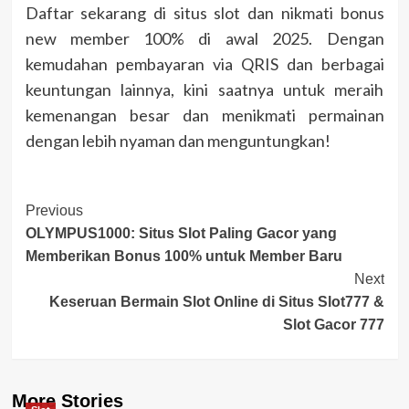
Daftar sekarang di situs slot dan nikmati bonus
new member 100% di awal 2025. Dengan
kemudahan pembayaran via QRIS dan berbagai
keuntungan lainnya, kini saatnya untuk meraih
kemenangan besar dan menikmati permainan
dengan lebih nyaman dan menguntungkan!
Post
Previous
OLYMPUS1000: Situs Slot Paling Gacor yang
Navigation
Memberikan Bonus 100% untuk Member Baru
Next
Keseruan Bermain Slot Online di Situs Slot777 &
Slot Gacor 777
More Stories