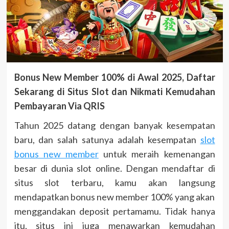
Bonus New Member 100% di Awal 2025, Daftar
Sekarang di Situs Slot dan Nikmati Kemudahan
Pembayaran Via QRIS
Tahun 2025 datang dengan banyak kesempatan
baru, dan salah satunya adalah kesempatan
slot
bonus new member
untuk meraih kemenangan
besar di dunia slot online. Dengan mendaftar di
situs slot terbaru, kamu akan langsung
mendapatkan bonus new member 100% yang akan
menggandakan deposit pertamamu. Tidak hanya
itu, situs ini juga menawarkan kemudahan