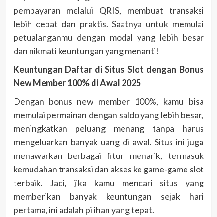
pembayaran melalui QRIS, membuat transaksi
lebih cepat dan praktis. Saatnya untuk memulai
petualanganmu dengan modal yang lebih besar
dan nikmati keuntungan yang menanti!
Keuntungan Daftar di Situs Slot dengan Bonus
New Member 100% di Awal 2025
Dengan bonus new member 100%, kamu bisa
memulai permainan dengan saldo yang lebih besar,
meningkatkan peluang menang tanpa harus
mengeluarkan banyak uang di awal. Situs ini juga
menawarkan berbagai fitur menarik, termasuk
kemudahan transaksi dan akses ke game-game slot
terbaik. Jadi, jika kamu mencari situs yang
memberikan banyak keuntungan sejak hari
pertama, ini adalah pilihan yang tepat.