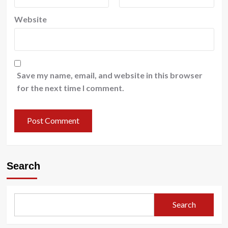
Website
Save my name, email, and website in this browser
for the next time I comment.
Search
Search