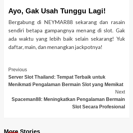
Ayo, Gak Usah Tunggu Lagi!
Bergabung di NEYMAR88 sekarang dan rasain
sendiri betapa gampangnya menang di slot. Gak
ada waktu yang lebih baik selain sekarang! Yuk
daftar, main, dan menangkan jackpotnya!
Post
Previous
Server Slot Thailand: Tempat Terbaik untuk
Navigation
Menikmati Pengalaman Bermain Slot yang Memikat
Next
Spaceman88: Meningkatkan Pengalaman Bermain
Slot Secara Profesional
More Stories