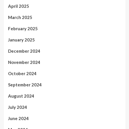
April 2025
March 2025
February 2025
January 2025
December 2024
November 2024
October 2024
September 2024
August 2024
July 2024
June 2024