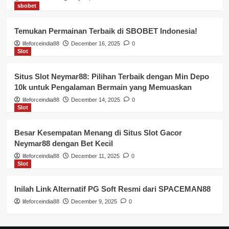
sbobet
Temukan Permainan Terbaik di SBOBET Indonesia!
lifeforceindia88
December 16, 2025
0
Slot
Situs Slot Neymar88: Pilihan Terbaik dengan Min Depo
10k untuk Pengalaman Bermain yang Memuaskan
lifeforceindia88
December 14, 2025
0
Slot
Besar Kesempatan Menang di Situs Slot Gacor
Neymar88 dengan Bet Kecil
lifeforceindia88
December 11, 2025
0
Slot
Inilah Link Alternatif PG Soft Resmi dari SPACEMAN88
lifeforceindia88
December 9, 2025
0