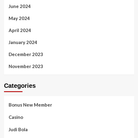
June 2024
May 2024
April 2024
January 2024
December 2023
November 2023
Categories
Bonus New Member
Casino
Judi Bola