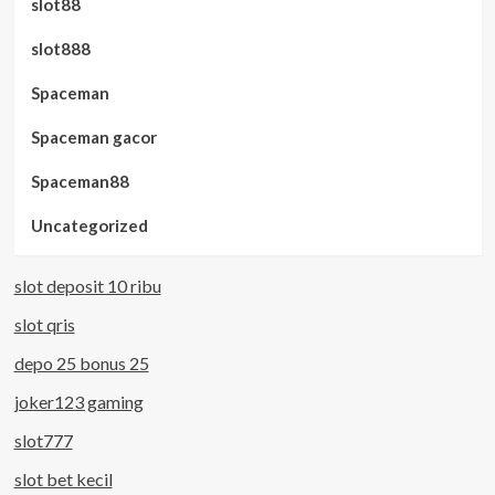
slot88
slot888
Spaceman
Spaceman gacor
Spaceman88
Uncategorized
slot deposit 10 ribu
slot qris
depo 25 bonus 25
joker123 gaming
slot777
slot bet kecil