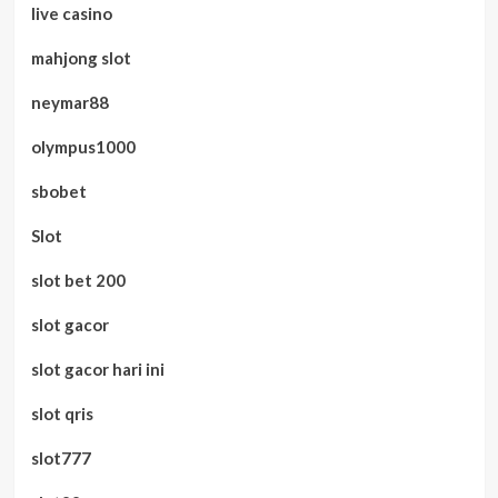
live casino
mahjong slot
neymar88
olympus1000
sbobet
Slot
slot bet 200
slot gacor
slot gacor hari ini
slot qris
slot777