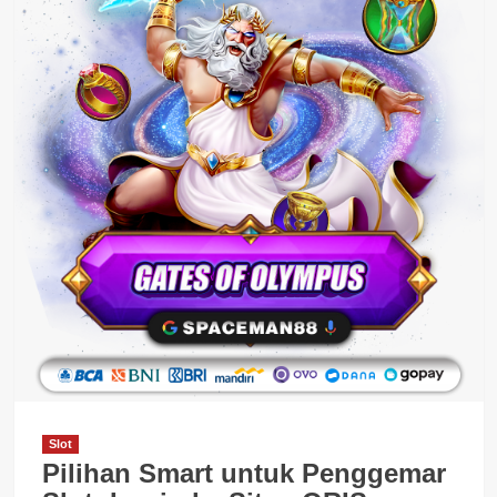
Slot
Pilihan Smart untuk Penggemar