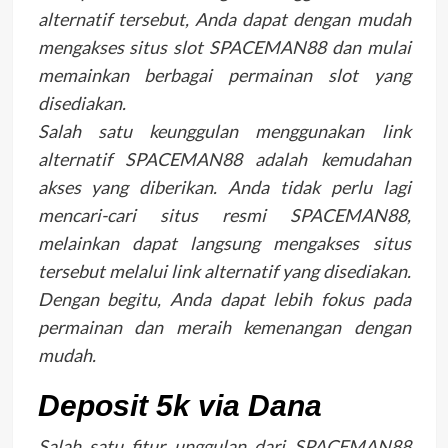
alternatif tersebut, Anda dapat dengan mudah
mengakses situs slot SPACEMAN88 dan mulai
memainkan berbagai permainan slot yang
disediakan.
Salah satu keunggulan menggunakan link
alternatif SPACEMAN88 adalah kemudahan
akses yang diberikan. Anda tidak perlu lagi
mencari-cari situs resmi SPACEMAN88,
melainkan dapat langsung mengakses situs
tersebut melalui link alternatif yang disediakan.
Dengan begitu, Anda dapat lebih fokus pada
permainan dan meraih kemenangan dengan
mudah.
Deposit 5k via Dana
Salah satu fitur unggulan dari SPACEMAN88